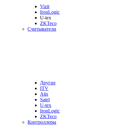
Vizit
IronLogic
U-tex
ZKTeco
Считыватели
Другие
ITV
Atis
Satel
U-tex
IronLogic
ZKTeco
Контроллеры