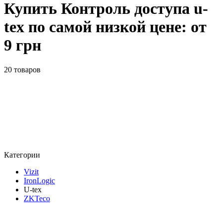
Купить Контроль доступа u-
tex по самой низкой цене: от
9 грн
20 товаров
Категории
Vizit
IronLogic
U-tex
ZKTeco