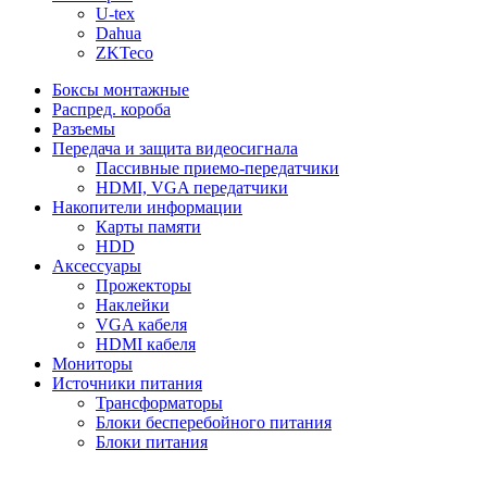
U-tex
Dahua
ZKTeco
Боксы монтажные
Распред. короба
Разъемы
Передача и защита видеосигнала
Пассивные приемо-передатчики
HDMI, VGA передатчики
Накопители информации
Карты памяти
HDD
Аксессуары
Прожекторы
Наклейки
VGA кабеля
HDMI кабеля
Мониторы
Источники питания
Трансформаторы
Блоки бесперебойного питания
Блоки питания