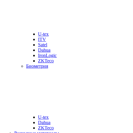
U-tex
ITV
Satel
Dahua
IronLogic
ZKTeco
Биометрия
U-tex
Dahua
ZKTeco