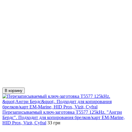
В корзину
Перезаписываемый ключ-заготовка T5577 125kHz. "Ангри
Бердс". Подходит для копирования брелков/карт EM-Marine,
HID Prox, Vizit, Cyfral
33 грн