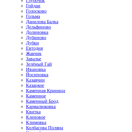
Глубочок
Гойдаи
Голосково
Гольма
Данилова Балка
Дельфиново
Долиновка
Дубиново
Дубки
Евтодия
Жакчик
Завалье
Зелёный Гай
Ивановка
Йосиповка
Казавчин
Казацкое
Каменная Криница
Каменное
Каменный Брод
Кармалюковка
Квитка
Кленовое
Климовка
Колбасова Поляна