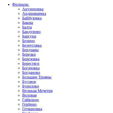
Филиалы
Акулиновка
Андрияшевка
Байбузовка
Бакша
Балта
Бандурово
Барсуки
Белино
Белоусовка
Бендзары
Березки
Березовка
Берестяги
Богачовка
Богданово
Большие Трояны
Буговое
Бурилово
Великая Мечетня
Воловая
Гайворон
Гербино
Гетмановка