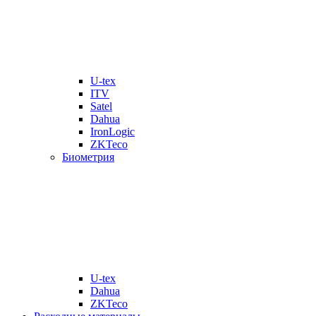
U-tex
ITV
Satel
Dahua
IronLogic
ZKTeco
Биометрия
U-tex
Dahua
ZKTeco