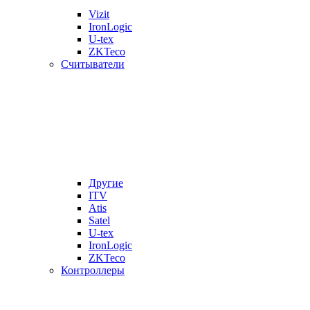
Vizit
IronLogic
U-tex
ZKTeco
Считыватели
Другие
ITV
Atis
Satel
U-tex
IronLogic
ZKTeco
Контроллеры