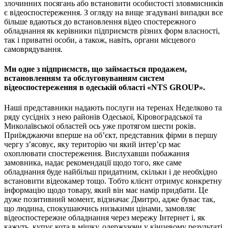
злочинних посягань або встановити особистості зловмисників
є відеоспостереження. З огляду на вище згадувані випадки все
більше вдаються до встановлення відео спостережного
обладнання як керівники підприємств різних форм власності,
так і приватні особи, а також, навіть, органи місцевого
самоврядування.
Ми одне з підприємств, що займається продажем,
встановленням та обслуговуванням систем
відеоспостереження в одеській області «NTS GROUP».
Наші представники надають послуги на теренах Неделково та
ряду сусідніх з нею районів Одеської, Кіровоградської та
Миколаївської областей ось уже протягом шести років.
Приїжджаючи вперше на об’єкт, представник фірми в першу
чергу з’ясовує, яку територію чи який інтер’єр має
охоплювати спостереження. Вислухавши побажання
замовника, надає рекомендації щодо того, яке саме
обладнання буде найбільш придатним, скільки і де необхідно
встановити відеокамер тощо. Тобто клієнт отримує конкретну
інформацію щодо товару, який він має намір придбати. Це
дуже позитивний момент, відзначає Дмитро, адже буває так,
що людина, спокушаючись низькими цінами, замовляє
відеоспостережне обладнання через мережу Інтернет і, як
кажуть, купує кота в мішку, одержуючи у кінцевому результаті