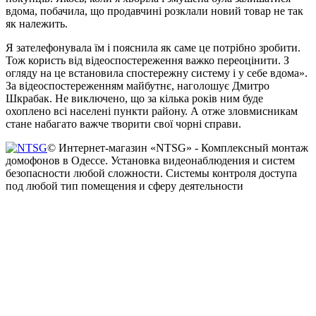
вдома, побачила, що продавчині розклали новий товар не так
як належить.
Я зателефонувала їм і пояснила як саме це потрібно зробити.
Тож користь від відеоспостереження важко переоцінити. З
огляду на це встановила спостережну систему і у себе вдома».
За відеоспостереженням майбутнє, наголошує Дмитро
Шкрабак. Не виключено, що за кілька років ним буде
охоплено всі населені пункти району. А отже зловмисникам
стане набагато важче творити свої чорні справи.
© Интернет-магазин «NTSG» - Комплексный монтаж
домофонов в Одессе. Установка видеонаблюдения и систем
безопасности любой сложности. Системы контроля доступа
под любой тип помещения и сферу деятельности