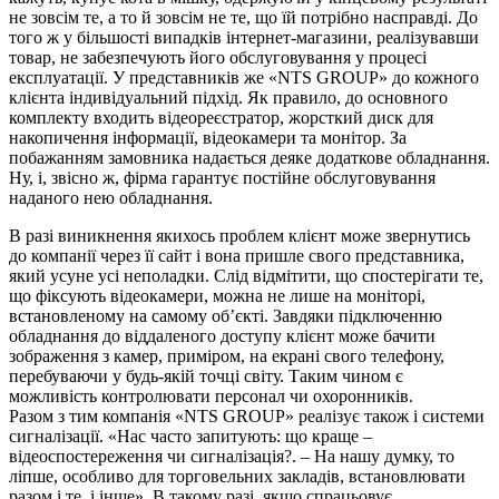
не зовсім те, а то й зовсім не те, що їй потрібно насправді. До
того ж у більшості випадків інтернет-магазини, реалізувавши
товар, не забезпечують його обслуговування у процесі
експлуатації. У представників же «NTS GROUP» до кожного
клієнта індивідуальний підхід. Як правило, до основного
комплекту входить відеореєстратор, жорсткий диск для
накопичення інформації, відеокамери та монітор. За
побажанням замовника надається деяке додаткове обладнання.
Ну, і, звісно ж, фірма гарантує постійне обслуговування
наданого нею обладнання.
В разі виникнення якихось проблем клієнт може звернутись
до компанії через її сайт і вона пришле свого представника,
який усуне усі неполадки. Слід відмітити, що спостерігати те,
що фіксують відеокамери, можна не лише на моніторі,
встановленому на самому об’єкті. Завдяки підключенню
обладнання до віддаленого доступу клієнт може бачити
зображення з камер, приміром, на екрані свого телефону,
перебуваючи у будь-якій точці світу. Таким чином є
можливість контролювати персонал чи охоронників.
Разом з тим компанія «NTS GROUP» реалізує також і системи
сигналізації. «Нас часто запитують: що краще –
відеоспостереження чи сигналізація?. – На нашу думку, то
ліпше, особливо для торговельних закладів, встановлювати
разом і те, і інше». В такому разі, якщо спрацьовує