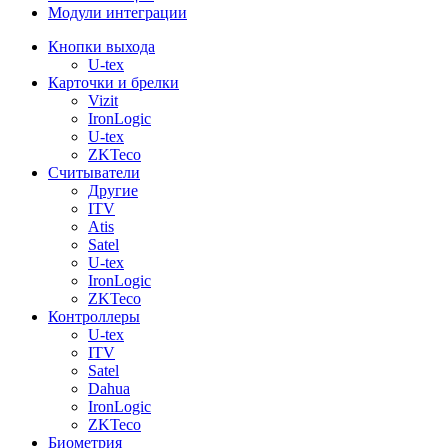
Модули интеграции
Кнопки выхода
U-tex
Карточки и брелки
Vizit
IronLogic
U-tex
ZKTeco
Считыватели
Другие
ITV
Atis
Satel
U-tex
IronLogic
ZKTeco
Контроллеры
U-tex
ITV
Satel
Dahua
IronLogic
ZKTeco
Биометрия