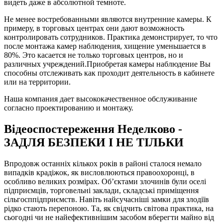
видеть даже в абсолютной темноте.
Не менее востребованными являются внутренние камеры. К
примеру, в торговых центрах они дают возможность
контролировать сотрудников. Практика демонстрирует, то что
после монтажа камер наблюдения, хищение уменьшается в
80%. Это касается не только торговых центров, но и
различных учреждений.Приобретая камеры наблюдение Вы
способны отслеживать как проходит деятельность в кабинете
или на территории.
Наша компания дает высококачественное обслуживание
согласно проектированию и монтажу.
Відеоспостереження Неделково -
ЗАДЛЯ БЕЗПЕКИ І НЕ ТІЛЬКИ
Впродовж останніх кількох років в районі сталося немало
випадків крадіжок, як висловлюються правоохоронці, в
особливо великих розмірах. Об’єктами злочинів були оселі
підприємців, торговельні заклади, складські приміщення
сільгосппідприємств. Навіть найсучасніші замки для злодіїв
рідко стають перепоною. Та, як свідчить світова практика, на
сьогодні чи не найефективнішим засобом вберегти майно від