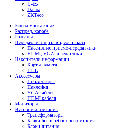
U-tex
Dahua
ZKTeco
Боксы монтажные
Распред. короба
Разъемы
Передача и защита видеосигнала
Пассивные приемо-передатчики
HDMI, VGA передатчики
Накопители информации
Карты памяти
HDD
Аксессуары
Прожекторы
Наклейки
VGA кабеля
HDMI кабеля
Мониторы
Источники питания
Трансформаторы
Блоки бесперебойного питания
Блоки питания