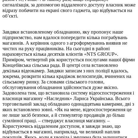
сигналізація, за допомогою віддаленого доступу власник може
відразу побачити на екрані свого гаджета, що відбувається на
об’єкті.
Завдяки встановленому обладнанню, яку пропонує наше
підприємство, нам вдалося попередити кілька пограбувань
магазинів. А керівник одного з агроформуваннь виявив не
чистих на руку працівниківа. На сьогодні в районі
нараховується кілька десятків клієнтів «NTS GROUP».
Приміром, четвертий рік користується послугами нашої фірми
Концебівська сільська рада. В центрі села встановлено
декілька відеокамер. Завдяки записам з них поліції вдалось,
зокрема, розкрити кілька крадіжок велосипедів, вчинених на
сільському ринку. За словами сільського голови,
обслуговування обладнання здійснюється дуже якісно.
Задоволена тим, що встановила систему відеоспостереження і
власниця магазину «Наследник» Лариса Українська. Всього
торговельний заклад обладнано одинадцятьма камерами, дві з
яких встановлено зовні. «Як на мене, відеоспостереження це
не лише засіб безпеки, а й стимулятор продавців до більш
сумлінної праці. – стверджує власниця магазину. –
Користуючись віддаленим доступом, я завжди знаю, що
відбувається в магазині, наприклад, чи великий наплив
покупців. Якось, коли я хворіла і змушена була залишатися