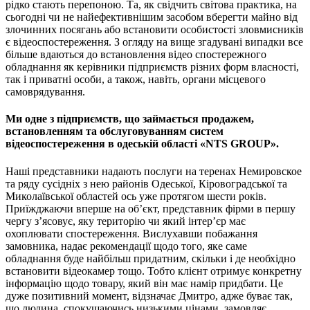
рідко стають перепоною. Та, як свідчить світова практика, на
сьогодні чи не найефективнішим засобом вберегти майно від
злочинних посягань або встановити особистості зловмисників
є відеоспостереження. З огляду на вище згадувані випадки все
більше вдаються до встановлення відео спостережного
обладнання як керівники підприємств різних форм власності,
так і приватні особи, а також, навіть, органи місцевого
самоврядування.
Ми одне з підприємств, що займається продажем,
встановленням та обслуговуванням систем
відеоспостереження в одеській області «NTS GROUP».
Наші представники надають послуги на теренах Немировское
та ряду сусідніх з нею районів Одеської, Кіровоградської та
Миколаївської областей ось уже протягом шести років.
Приїжджаючи вперше на об’єкт, представник фірми в першу
чергу з’ясовує, яку територію чи який інтер’єр має
охоплювати спостереження. Вислухавши побажання
замовника, надає рекомендації щодо того, яке саме
обладнання буде найбільш придатним, скільки і де необхідно
встановити відеокамер тощо. Тобто клієнт отримує конкретну
інформацію щодо товару, який він має намір придбати. Це
дуже позитивний момент, відзначає Дмитро, адже буває так,
що людина, спокушаючись низькими цінами, замовляє