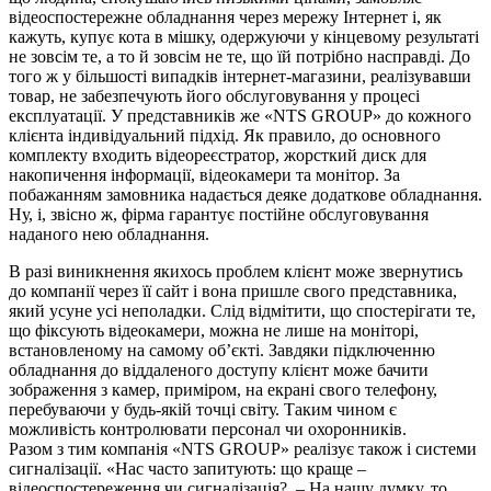
відеоспостережне обладнання через мережу Інтернет і, як
кажуть, купує кота в мішку, одержуючи у кінцевому результаті
не зовсім те, а то й зовсім не те, що їй потрібно насправді. До
того ж у більшості випадків інтернет-магазини, реалізувавши
товар, не забезпечують його обслуговування у процесі
експлуатації. У представників же «NTS GROUP» до кожного
клієнта індивідуальний підхід. Як правило, до основного
комплекту входить відеореєстратор, жорсткий диск для
накопичення інформації, відеокамери та монітор. За
побажанням замовника надається деяке додаткове обладнання.
Ну, і, звісно ж, фірма гарантує постійне обслуговування
наданого нею обладнання.
В разі виникнення якихось проблем клієнт може звернутись
до компанії через її сайт і вона пришле свого представника,
який усуне усі неполадки. Слід відмітити, що спостерігати те,
що фіксують відеокамери, можна не лише на моніторі,
встановленому на самому об’єкті. Завдяки підключенню
обладнання до віддаленого доступу клієнт може бачити
зображення з камер, приміром, на екрані свого телефону,
перебуваючи у будь-якій точці світу. Таким чином є
можливість контролювати персонал чи охоронників.
Разом з тим компанія «NTS GROUP» реалізує також і системи
сигналізації. «Нас часто запитують: що краще –
відеоспостереження чи сигналізація?. – На нашу думку, то