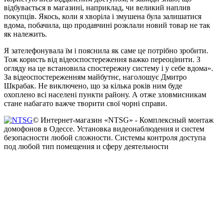
відбувається в магазині, наприклад, чи великий наплив
покупців. Якось, коли я хворіла і змушена була залишатися
вдома, побачила, що продавчині розклали новий товар не так
як належить.
Я зателефонувала їм і пояснила як саме це потрібно зробити.
Тож користь від відеоспостереження важко переоцінити. З
огляду на це встановила спостережну систему і у себе вдома».
За відеоспостереженням майбутнє, наголошує Дмитро
Шкрабак. Не виключено, що за кілька років ним буде
охоплено всі населені пункти району. А отже зловмисникам
стане набагато важче творити свої чорні справи.
© Интернет-магазин «NTSG» - Комплексный монтаж
домофонов в Одессе. Установка видеонаблюдения и систем
безопасности любой сложности. Системы контроля доступа
под любой тип помещения и сферу деятельности