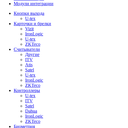
Модули интеграции
Кнопки выхода
U-tex
Карточки и брелки
Vizit
IronLogic
U-tex
ZKTeco
Считыватели
Другие
ITV
Atis
Satel
U-tex
IronLogic
ZKTeco
Контроллеры
U-tex
ITV
Satel
Dahua
IronLogic
ZKTeco
Биометрия