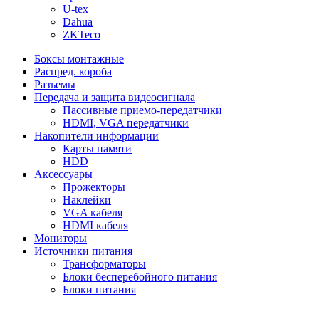
U-tex
Dahua
ZKTeco
Боксы монтажные
Распред. короба
Разъемы
Передача и защита видеосигнала
Пассивные приемо-передатчики
HDMI, VGA передатчики
Накопители информации
Карты памяти
HDD
Аксессуары
Прожекторы
Наклейки
VGA кабеля
HDMI кабеля
Мониторы
Источники питания
Трансформаторы
Блоки бесперебойного питания
Блоки питания