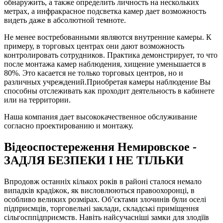
обнаружить, а также определить личность на нескольких
метрах, а инфракрасное подсветка камер дает возможность
видеть даже в абсолютной темноте.
Не менее востребованными являются внутренние камеры. К
примеру, в торговых центрах они дают возможность
контролировать сотрудников. Практика демонстрирует, то что
после монтажа камер наблюдения, хищение уменьшается в
80%. Это касается не только торговых центров, но и
различных учреждений.Приобретая камеры наблюдение Вы
способны отслеживать как проходит деятельность в кабинете
или на территории.
Наша компания дает высококачественное обслуживание
согласно проектированию и монтажу.
Відеоспостереження Немировское -
ЗАДЛЯ БЕЗПЕКИ І НЕ ТІЛЬКИ
Впродовж останніх кількох років в районі сталося немало
випадків крадіжок, як висловлюються правоохоронці, в
особливо великих розмірах. Об’єктами злочинів були оселі
підприємців, торговельні заклади, складські приміщення
сільгосппідприємств. Навіть найсучасніші замки для злодіїв