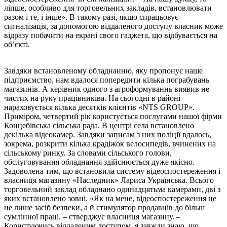
ліпше, особливо для торговельних закладів, встановлювати
разом і те, і інше». В такому разі, якщо спрацьовує
сигналізація, за допомогою віддаленого доступу власник може
відразу побачити на екрані свого гаджета, що відбувається на
об’єкті.
Завдяки встановленому обладнанню, яку пропонує наше
підприємство, нам вдалося попередити кілька пограбувань
магазинів. А керівник одного з агроформуваннь виявив не
чистих на руку працівниківа. На сьогодні в районі
нараховується кілька десятків клієнтів «NTS GROUP».
Приміром, четвертий рік користується послугами нашої фірми
Концебівська сільська рада. В центрі села встановлено
декілька відеокамер. Завдяки записам з них поліції вдалось,
зокрема, розкрити кілька крадіжок велосипедів, вчинених на
сільському ринку. За словами сільського голови,
обслуговування обладнання здійснюється дуже якісно.
Задоволена тим, що встановила систему відеоспостереження і
власниця магазину «Наследник» Лариса Українська. Всього
торговельний заклад обладнано одинадцятьма камерами, дві з
яких встановлено зовні. «Як на мене, відеоспостереження це
не лише засіб безпеки, а й стимулятор продавців до більш
сумлінної праці. – стверджує власниця магазину. –
Користуючись віддаленим доступом, я завжди знаю, що