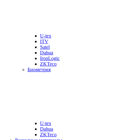
U-tex
ITV
Satel
Dahua
IronLogic
ZKTeco
Биометрия
U-tex
Dahua
ZKTeco