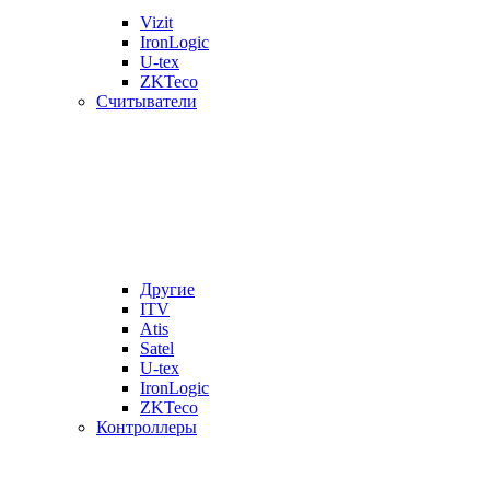
Vizit
IronLogic
U-tex
ZKTeco
Считыватели
Другие
ITV
Atis
Satel
U-tex
IronLogic
ZKTeco
Контроллеры