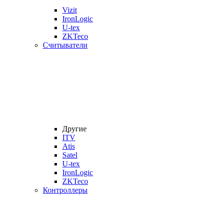
Vizit
IronLogic
U-tex
ZKTeco
Считыватели
Другие
ITV
Atis
Satel
U-tex
IronLogic
ZKTeco
Контроллеры