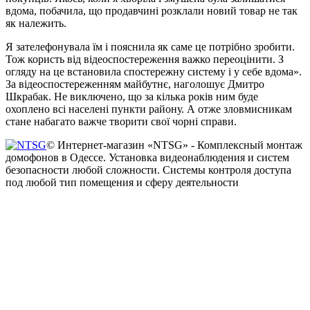
вдома, побачила, що продавчині розклали новий товар не так
як належить.
Я зателефонувала їм і пояснила як саме це потрібно зробити.
Тож користь від відеоспостереження важко переоцінити. З
огляду на це встановила спостережну систему і у себе вдома».
За відеоспостереженням майбутнє, наголошує Дмитро
Шкрабак. Не виключено, що за кілька років ним буде
охоплено всі населені пункти району. А отже зловмисникам
стане набагато важче творити свої чорні справи.
© Интернет-магазин «NTSG» - Комплексный монтаж
домофонов в Одессе. Установка видеонаблюдения и систем
безопасности любой сложности. Системы контроля доступа
под любой тип помещения и сферу деятельности