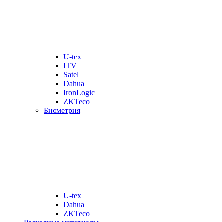
U-tex
ITV
Satel
Dahua
IronLogic
ZKTeco
Биометрия
U-tex
Dahua
ZKTeco