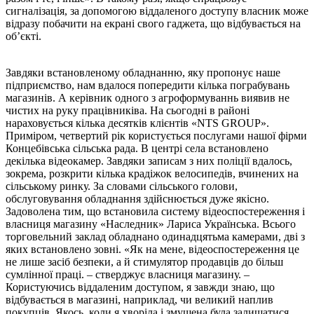
сигналізація, за допомогою віддаленого доступу власник може
відразу побачити на екрані свого гаджета, що відбувається на
об’єкті.
Завдяки встановленому обладнанню, яку пропонує наше
підприємство, нам вдалося попередити кілька пограбувань
магазинів. А керівник одного з агроформуваннь виявив не
чистих на руку працівниківа. На сьогодні в районі
нараховується кілька десятків клієнтів «NTS GROUP».
Приміром, четвертий рік користується послугами нашої фірми
Концебівська сільська рада. В центрі села встановлено
декілька відеокамер. Завдяки записам з них поліції вдалось,
зокрема, розкрити кілька крадіжок велосипедів, вчинених на
сільському ринку. За словами сільського голови,
обслуговування обладнання здійснюється дуже якісно.
Задоволена тим, що встановила систему відеоспостереження і
власниця магазину «Наследник» Лариса Українська. Всього
торговельний заклад обладнано одинадцятьма камерами, дві з
яких встановлено зовні. «Як на мене, відеоспостереження це
не лише засіб безпеки, а й стимулятор продавців до більш
сумлінної праці. – стверджує власниця магазину. –
Користуючись віддаленим доступом, я завжди знаю, що
відбувається в магазині, наприклад, чи великий наплив
покупців. Якось, коли я хворіла і змушена була залишатися