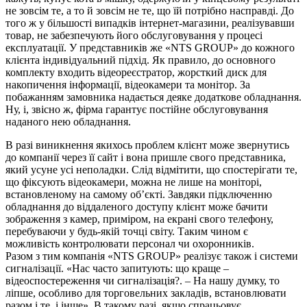
не зовсім те, а то й зовсім не те, що їй потрібно насправді. До
того ж у більшості випадків інтернет-магазини, реалізувавши
товар, не забезпечують його обслуговування у процесі
експлуатації. У представників же «NTS GROUP» до кожного
клієнта індивідуальний підхід. Як правило, до основного
комплекту входить відеореєстратор, жорсткий диск для
накопичення інформації, відеокамери та монітор. За
побажанням замовника надається деяке додаткове обладнання.
Ну, і, звісно ж, фірма гарантує постійне обслуговування
наданого нею обладнання.
В разі виникнення якихось проблем клієнт може звернутись
до компанії через її сайт і вона пришле свого представника,
який усуне усі неполадки. Слід відмітити, що спостерігати те,
що фіксують відеокамери, можна не лише на моніторі,
встановленому на самому об’єкті. Завдяки підключенню
обладнання до віддаленого доступу клієнт може бачити
зображення з камер, приміром, на екрані свого телефону,
перебуваючи у будь-якій точці світу. Таким чином є
можливість контролювати персонал чи охоронників.
Разом з тим компанія «NTS GROUP» реалізує також і системи
сигналізації. «Нас часто запитують: що краще –
відеоспостереження чи сигналізація?. – На нашу думку, то
ліпше, особливо для торговельних закладів, встановлювати
разом і те, і інше». В такому разі, якщо спрацьовує