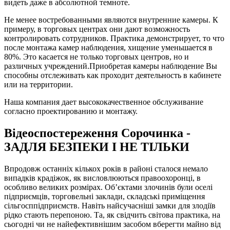
видеть даже в абсолютной темноте.
Не менее востребованными являются внутренние камеры. К
примеру, в торговых центрах они дают возможность
контролировать сотрудников. Практика демонстрирует, то что
после монтажа камер наблюдения, хищение уменьшается в
80%. Это касается не только торговых центров, но и
различных учреждений.Приобретая камеры наблюдение Вы
способны отслеживать как проходит деятельность в кабинете
или на территории.
Наша компания дает высококачественное обслуживание
согласно проектированию и монтажу.
Відеоспостереження Сорочинка -
ЗАДЛЯ БЕЗПЕКИ І НЕ ТІЛЬКИ
Впродовж останніх кількох років в районі сталося немало
випадків крадіжок, як висловлюються правоохоронці, в
особливо великих розмірах. Об’єктами злочинів були оселі
підприємців, торговельні заклади, складські приміщення
сільгосппідприємств. Навіть найсучасніші замки для злодіїв
рідко стають перепоною. Та, як свідчить світова практика, на
сьогодні чи не найефективнішим засобом вберегти майно від