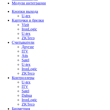
Модули интеграции
Кнопки выхода
U-tex
Карточки и брелки
Vizit
IronLogic
U-tex
ZKTeco
Считыватели
Другие
ITV
Atis
Satel
U-tex
IronLogic
ZKTeco
Контроллеры
U-tex
ITV
Satel
Dahua
IronLogic
ZKTeco
Биометрия