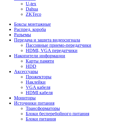
U-tex
Dahua
ZKTeco
Боксы монтажные
Распред. короба
Разъемы
Передача и защита видеосигнала
Пассивные приемо-передатчики
HDMI, VGA передатчики
Накопители информации
Карты памяти
HDD
Аксессуары
Прожекторы
Наклейки
VGA кабеля
HDMI кабеля
Мониторы
Источники питания
Трансформаторы
Блоки бесперебойного питания
Блоки питания