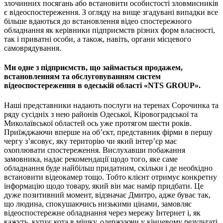
злочинних посягань або встановити особистості зловмисників
є відеоспостереження. З огляду на вище згадувані випадки все
більше вдаються до встановлення відео спостережного
обладнання як керівники підприємств різних форм власності,
так і приватні особи, а також, навіть, органи місцевого
самоврядування.
Ми одне з підприємств, що займається продажем,
встановленням та обслуговуванням систем
відеоспостереження в одеській області «NTS GROUP».
Наші представники надають послуги на теренах Сорочинка та
ряду сусідніх з нею районів Одеської, Кіровоградської та
Миколаївської областей ось уже протягом шести років.
Приїжджаючи вперше на об’єкт, представник фірми в першу
чергу з’ясовує, яку територію чи який інтер’єр має
охоплювати спостереження. Вислухавши побажання
замовника, надає рекомендації щодо того, яке саме
обладнання буде найбільш придатним, скільки і де необхідно
встановити відеокамер тощо. Тобто клієнт отримує конкретну
інформацію щодо товару, який він має намір придбати. Це
дуже позитивний момент, відзначає Дмитро, адже буває так,
що людина, спокушаючись низькими цінами, замовляє
відеоспостережне обладнання через мережу Інтернет і, як
кажуть, купує кота в мішку, одержуючи у кінцевому результаті