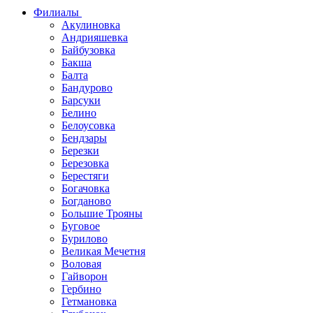
Филиалы
Акулиновка
Андрияшевка
Байбузовка
Бакша
Балта
Бандурово
Барсуки
Белино
Белоусовка
Бендзары
Березки
Березовка
Берестяги
Богачовка
Богданово
Большие Трояны
Буговое
Бурилово
Великая Мечетня
Воловая
Гайворон
Гербино
Гетмановка