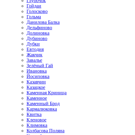
Глубочок
Гойдаи
Голосково
Гольма
Данилова Балка
Дельфиново
Долиновка
Дубиново
Дубки
Евтодия
Жакчик
Завалье
Зелёный Гай
Ивановка
Йосиповка
Казавчин
Казацкое
Каменная Криница
Каменное
Каменный Брод
Кармалюковка
Квитка
Кленовое
Климовка
Колбасова Поляна