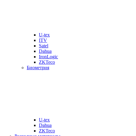
U-tex
ITV
Satel
Dahua
IronLogic
ZKTeco
Биометрия
U-tex
Dahua
ZKTeco