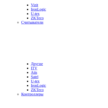
Vizit
IronLogic
U-tex
ZKTeco
Считыватели
Другие
ITV
Atis
Satel
U-tex
IronLogic
ZKTeco
Контроллеры