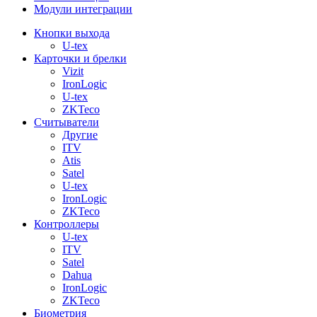
Модули интеграции
Кнопки выхода
U-tex
Карточки и брелки
Vizit
IronLogic
U-tex
ZKTeco
Считыватели
Другие
ITV
Atis
Satel
U-tex
IronLogic
ZKTeco
Контроллеры
U-tex
ITV
Satel
Dahua
IronLogic
ZKTeco
Биометрия