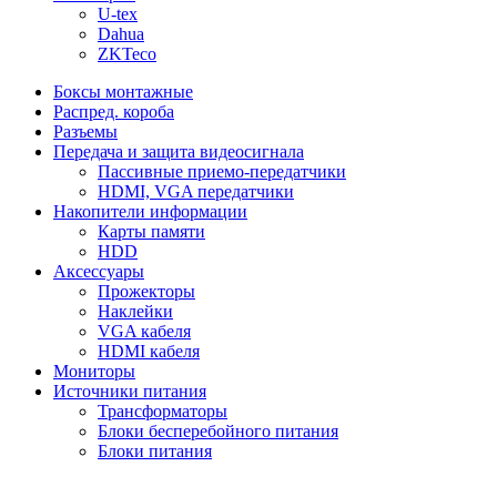
U-tex
Dahua
ZKTeco
Боксы монтажные
Распред. короба
Разъемы
Передача и защита видеосигнала
Пассивные приемо-передатчики
HDMI, VGA передатчики
Накопители информации
Карты памяти
HDD
Аксессуары
Прожекторы
Наклейки
VGA кабеля
HDMI кабеля
Мониторы
Источники питания
Трансформаторы
Блоки бесперебойного питания
Блоки питания