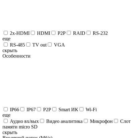
2x-HDMI
HDMI
P2P
RAID
RS-232
eще
RS-485
TV out
VGA
скрыть
Особенности
IP66
IP67
P2P
Smart ИК
Wi-Fi
eще
Аудио вх/вых
Видео аналитика
Микрофон
Слот
памяти micro SD
скрыть
Входящий поток (Мб/с)