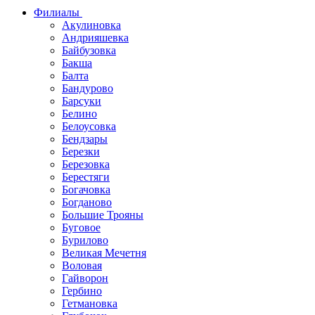
Филиалы
Акулиновка
Андрияшевка
Байбузовка
Бакша
Балта
Бандурово
Барсуки
Белино
Белоусовка
Бендзары
Березки
Березовка
Берестяги
Богачовка
Богданово
Большие Трояны
Буговое
Бурилово
Великая Мечетня
Воловая
Гайворон
Гербино
Гетмановка