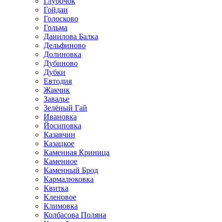
Глубочок
Гойдаи
Голосково
Гольма
Данилова Балка
Дельфиново
Долиновка
Дубиново
Дубки
Евтодия
Жакчик
Завалье
Зелёный Гай
Ивановка
Йосиповка
Казавчин
Казацкое
Каменная Криница
Каменное
Каменный Брод
Кармалюковка
Квитка
Кленовое
Климовка
Колбасова Поляна