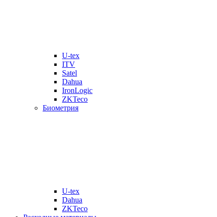
U-tex
ITV
Satel
Dahua
IronLogic
ZKTeco
Биометрия
U-tex
Dahua
ZKTeco