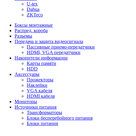
U-tex
Dahua
ZKTeco
Боксы монтажные
Распред. короба
Разъемы
Передача и защита видеосигнала
Пассивные приемо-передатчики
HDMI, VGA передатчики
Накопители информации
Карты памяти
HDD
Аксессуары
Прожекторы
Наклейки
VGA кабеля
HDMI кабеля
Мониторы
Источники питания
Трансформаторы
Блоки бесперебойного питания
Блоки питания