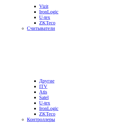
Vizit
IronLogic
U-tex
ZKTeco
Считыватели
Другие
ITV
Atis
Satel
U-tex
IronLogic
ZKTeco
Контроллеры