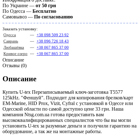
По Украине —
от 50 грн
По Одесса —
Бесплатно
Самовывоз —
По согласованию
Заказать установку:
Одесса
—
+38 098 509 23 92
Саврань
—
+38 096 726 18 43
Любашёвка
—
+38 067 865 37 00
Кривое озеро
—
+38 067 865 37 00
Описание
Отзывы (0)
Описание
Купить U-tex Перезаписываемый ключ-заготовка T5577
125kHz. "Феншуй". Подходит для копирования брелков/карт
EM-Marine, HID Prox, Vizit, Cyfral с установкой в Одессе или
Одесской области по самой доступно цене 33 грн. Наша
компания Ntsg.com.ua готова предоставить вам
высококвалифицированных специалистов что бы вы могли
установить U-tex за разумные деньги и получили гарантию на
оборудование, а так же на монтажные работы.