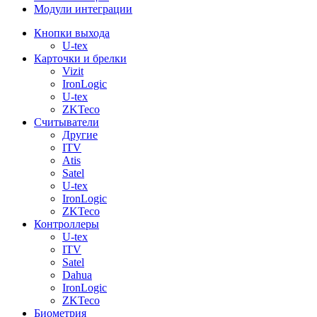
Модули интеграции
Кнопки выхода
U-tex
Карточки и брелки
Vizit
IronLogic
U-tex
ZKTeco
Считыватели
Другие
ITV
Atis
Satel
U-tex
IronLogic
ZKTeco
Контроллеры
U-tex
ITV
Satel
Dahua
IronLogic
ZKTeco
Биометрия