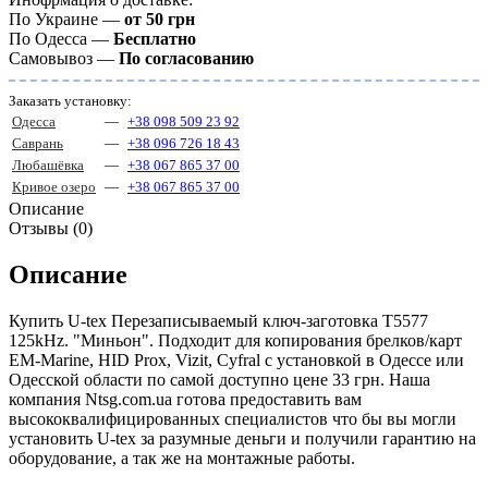
По Украине —
от 50 грн
По Одесса —
Бесплатно
Самовывоз —
По согласованию
Заказать установку:
Одесса
—
+38 098 509 23 92
Саврань
—
+38 096 726 18 43
Любашёвка
—
+38 067 865 37 00
Кривое озеро
—
+38 067 865 37 00
Описание
Отзывы (0)
Описание
Купить U-tex Перезаписываемый ключ-заготовка T5577
125kHz. "Миньон". Подходит для копирования брелков/карт
EM-Marine, HID Prox, Vizit, Cyfral с установкой в Одессе или
Одесской области по самой доступно цене 33 грн. Наша
компания Ntsg.com.ua готова предоставить вам
высококвалифицированных специалистов что бы вы могли
установить U-tex за разумные деньги и получили гарантию на
оборудование, а так же на монтажные работы.