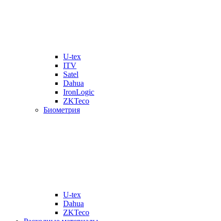
U-tex
ITV
Satel
Dahua
IronLogic
ZKTeco
Биометрия
U-tex
Dahua
ZKTeco