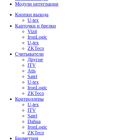
Модули интеграции
Кнопки выхода
U-tex
Карточки и брелки
Vizit
IronLogic
U-tex
ZKTeco
Считыватели
Другие
ITV
Atis
Satel
U-tex
IronLogic
ZKTeco
Контроллеры
U-tex
ITV
Satel
Dahua
IronLogic
ZKTeco
Биометрия