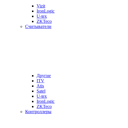
Vizit
IronLogic
U-tex
ZKTeco
Считыватели
Другие
ITV
Atis
Satel
U-tex
IronLogic
ZKTeco
Контроллеры