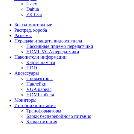
U-tex
Dahua
ZKTeco
Боксы монтажные
Распред. короба
Разъемы
Передача и защита видеосигнала
Пассивные приемо-передатчики
HDMI, VGA передатчики
Накопители информации
Карты памяти
HDD
Аксессуары
Прожекторы
Наклейки
VGA кабеля
HDMI кабеля
Мониторы
Источники питания
Трансформаторы
Блоки бесперебойного питания
Блоки питания