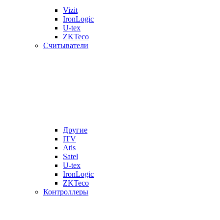
Vizit
IronLogic
U-tex
ZKTeco
Считыватели
Другие
ITV
Atis
Satel
U-tex
IronLogic
ZKTeco
Контроллеры