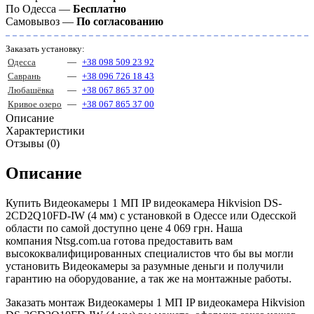
По Одесса —
Бесплатно
Самовывоз —
По согласованию
Заказать установку:
Одесса
—
+38 098 509 23 92
Саврань
—
+38 096 726 18 43
Любашёвка
—
+38 067 865 37 00
Кривое озеро
—
+38 067 865 37 00
Описание
Характеристики
Отзывы (0)
Описание
Купить Видеокамеры 1 МП IP видеокамера Hikvision DS-
2CD2Q10FD-IW (4 мм) с установкой в Одессе или Одесской
области по самой доступно цене 4 069 грн. Наша
компания Ntsg.com.ua готова предоставить вам
высококвалифицированных специалистов что бы вы могли
установить Видеокамеры за разумные деньги и получили
гарантию на оборудование, а так же на монтажные работы.
Заказать монтаж Видеокамеры 1 МП IP видеокамера Hikvision