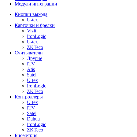
Модули интеграции
Кнопки выхода
U-tex
Карточки и брелки
Vizit
IronLogic
U-tex
ZKTeco
Считыватели
Другие
ITV
Atis
Satel
U-tex
IronLogic
ZKTeco
Контроллеры
U-tex
ITV
Satel
Dahua
IronLogic
ZKTeco
Биометрия