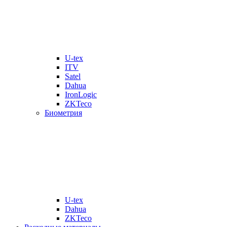
U-tex
ITV
Satel
Dahua
IronLogic
ZKTeco
Биометрия
U-tex
Dahua
ZKTeco