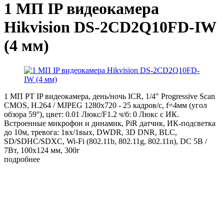
1 МП IP видеокамера
Hikvision DS-2CD2Q10FD-IW
(4 мм)
1 МП PT IP видеокамера, день/ночь ICR, 1/4" Progressive Scan
CMOS, H.264 / MJPEG 1280x720 - 25 кадров/с, f=4мм (угол
обзора 59°), цвет: 0.01 Люкс/F1.2 ч/б: 0 Люкс с ИК.
Встроенные микрофон и динамик, PiR датчик, ИК-подсветка
до 10м, тревога: 1вх/1вых, DWDR, 3D DNR, BLC,
SD/SDHC/SDXC, Wi-Fi (802.11b, 802.11g, 802.11n), DC 5В /
7Вт, 100x124 мм, 300г
подробнее