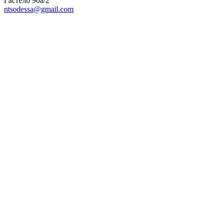
Гастело 90а/2
ntsodessa@gmail.com