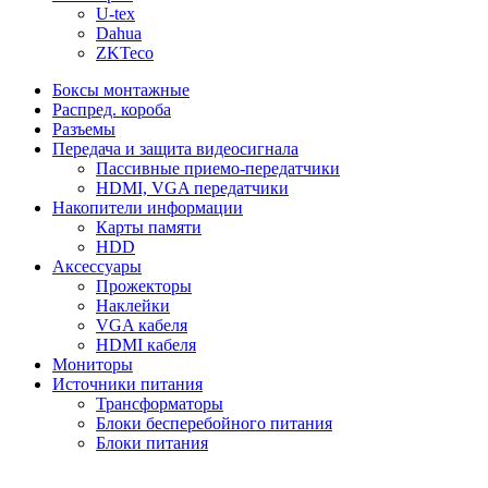
U-tex
Dahua
ZKTeco
Боксы монтажные
Распред. короба
Разъемы
Передача и защита видеосигнала
Пассивные приемо-передатчики
HDMI, VGA передатчики
Накопители информации
Карты памяти
HDD
Аксессуары
Прожекторы
Наклейки
VGA кабеля
HDMI кабеля
Мониторы
Источники питания
Трансформаторы
Блоки бесперебойного питания
Блоки питания