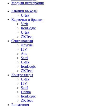
Модули интеграции
Кнопки выхода
U-tex
Карточки и брелки
Vizit
IronLogic
U-tex
ZKTeco
Считыватели
Другие
ITV
Atis
Satel
U-tex
IronLogic
ZKTeco
Контроллеры
U-tex
ITV
Satel
Dahua
IronLogic
ZKTeco
Биометрия