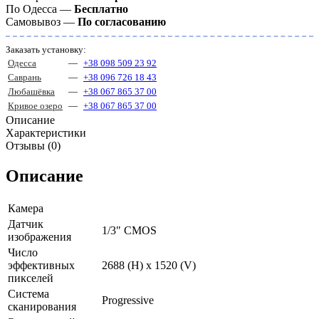
По Одесса —
Бесплатно
Самовывоз —
По согласованию
Заказать установку:
Одесса
—
+38 098 509 23 92
Саврань
—
+38 096 726 18 43
Любашёвка
—
+38 067 865 37 00
Кривое озеро
—
+38 067 865 37 00
Описание
Характеристики
Отзывы (0)
Описание
Камера
Датчик
1/3" CMOS
изображения
Число
эффективных
2688 (H) х 1520 (V)
пикселей
Система
Progressive
сканирования