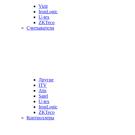
Vizit
IronLogic
U-tex
ZKTeco
Считыватели
Другие
ITV
Atis
Satel
U-tex
IronLogic
ZKTeco
Контроллеры