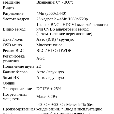
вращение
Вращение: 0° ~ 360°;
Видео
Разрешение
4Мп (2560х1440)
Частота кадров
25 кадров/с - 4Мп/1080р/720р
1-канал BNC - HDCVI высокой четкости
Видео выход
или CVBS аналоговый выход
(автоматическое переключение)
День / ночь
Авто (ICR) / вручную
OSD меню
Многоязычное
Режим BLC
BLC / HLC / DWDR
Регулировка
AGC
усиления
Подавление шума
2D
Баланс белого
Авто / вручную
Smart ИК
Авто / вручную
Общий
Электропитание
DC12V ± 25%
Потребляемая
Макс. 3.2Вт
мощность
-40° C ~ +60° C / Менее 95% (без
Производственная
конденсации) * Ввод в эксплуатацию
среда
должен быть осуществлен при