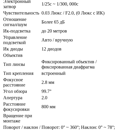
Электронный
1/25с ~ 1/300, 000с
затвор
Чувствительность
0.03 Люкс / F2.0, (0 Люкс с ИК)
Отношение
Более 65 дБ
сигнал/шум
Ик-подсветка
до 20 метров
Управление
Авто / вручную
подсветкой
Ик диоды
12 диодов
Объектив
Фиксированный объектив /
Тип линзы
фиксированная диафрагма
Тип крепления
встроенный
Фокусное
2.8 мм
расстояние
Угол обзора
99.7°
Апертура
2.0
Расстояние
800 мм
фокусировки
Вращение при
монтаже
Поворот / наклон /
Поворот: 0° ~ 360°; Наклон: 0° ~ 78°;