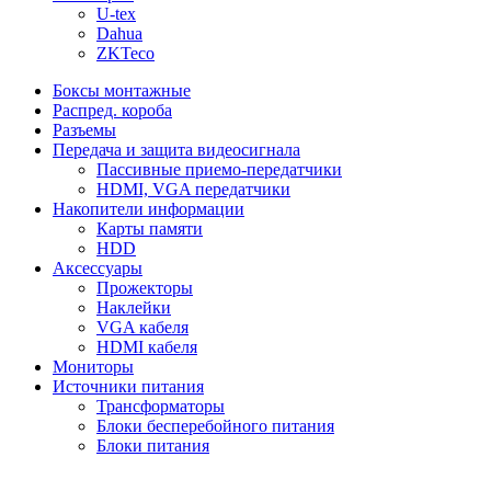
U-tex
Dahua
ZKTeco
Боксы монтажные
Распред. короба
Разъемы
Передача и защита видеосигнала
Пассивные приемо-передатчики
HDMI, VGA передатчики
Накопители информации
Карты памяти
HDD
Аксессуары
Прожекторы
Наклейки
VGA кабеля
HDMI кабеля
Мониторы
Источники питания
Трансформаторы
Блоки бесперебойного питания
Блоки питания