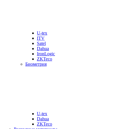
U-tex
ITV
Satel
Dahua
IronLogic
ZKTeco
Биометрия
U-tex
Dahua
ZKTeco