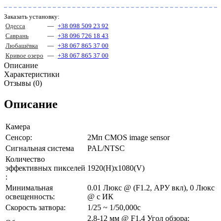
Заказать установку:
Одесса
—
+38 098 509 23 92
Саврань
—
+38 096 726 18 43
Любашёвка
—
+38 067 865 37 00
Кривое озеро
—
+38 067 865 37 00
Описание
Характеристики
Отзывы (0)
Описание
Камера
Сенсор:
2Mп CMOS image sensor
Сигнальная система
PAL/NTSC
Количество
эффективных пикселей
1920(H)х1080(V)
:
Минимальная
0.01 Люкс @ (F1.2, АРУ вкл), 0 Люкс
освещенность:
@ с ИК
Скорость затвора:
1/25 ~ 1/50,000с
2.8-12 мм @ F1.4 Угол обзора: