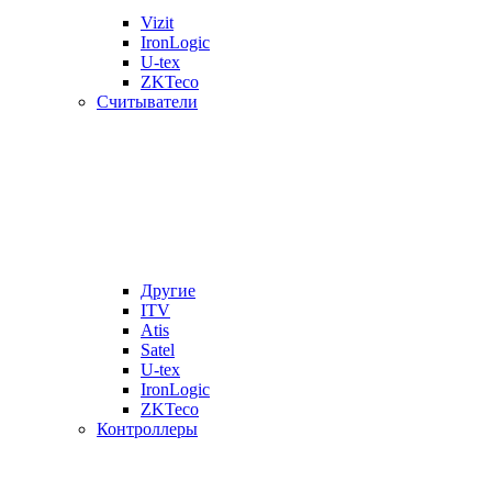
Vizit
IronLogic
U-tex
ZKTeco
Считыватели
Другие
ITV
Atis
Satel
U-tex
IronLogic
ZKTeco
Контроллеры