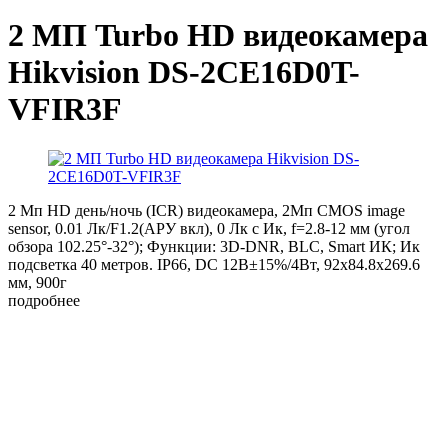
2 МП Turbo HD видеокамера
Hikvision DS-2CE16D0T-
VFIR3F
2 Мп HD день/ночь (ICR) видеокамера, 2Mп CMOS image
sensor, 0.01 Лк/F1.2(АРУ вкл), 0 Лк c Ик, f=2.8-12 мм (угол
обзора 102.25°-32°); Функции: 3D-DNR, BLC, Smart ИК; Ик
подсветка 40 метров. IP66, DC 12В±15%/4Вт, 92х84.8x269.6
мм, 900г
подробнее