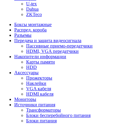
U-tex
Dahua
ZKTeco
Боксы монтажные
Распред. короба
Разъемы
Передача и защита видеосигнала
Пассивные приемо-передатчики
HDMI, VGA передатчики
Накопители информации
Карты памяти
HDD
Аксессуары
Прожекторы
Наклейки
VGA кабеля
HDMI кабеля
Мониторы
Источники питания
Трансформаторы
Блоки бесперебойного питания
Блоки питания