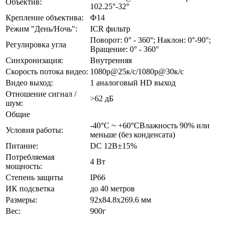
Объектив:
102.25°-32°
Крепление объектива:
Ф14
Режим "День/Ночь":
ICR фильтр
Поворот: 0° - 360°; Наклон: 0°-90°;
Регулировка угла
Вращение: 0° - 360°
Синхронизация:
Внутренняя
Скорость потока видео:
1080p@25к/с/1080p@30к/с
Видео выход:
1 аналоговый HD выход
Отношение сигнал /
>62 дБ
шум:
Общие
-40°C ~ +60°CВлажность 90% или
Условия работы:
меньше (без конденсата)
Питание:
DC 12В±15%
Потребляемая
4 Вт
мощность:
Степень защиты
IP66
ИК подсветка
до 40 метров
Размеры:
92х84.8x269.6 мм
Вес:
900г