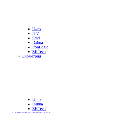
U-tex
ITV
Satel
Dahua
IronLogic
ZKTeco
Биометрия
U-tex
Dahua
ZKTeco