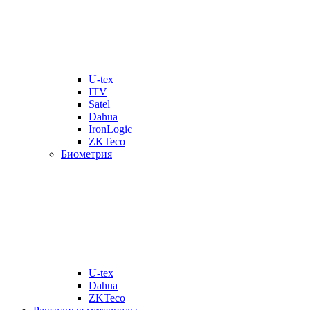
U-tex
ITV
Satel
Dahua
IronLogic
ZKTeco
Биометрия
U-tex
Dahua
ZKTeco