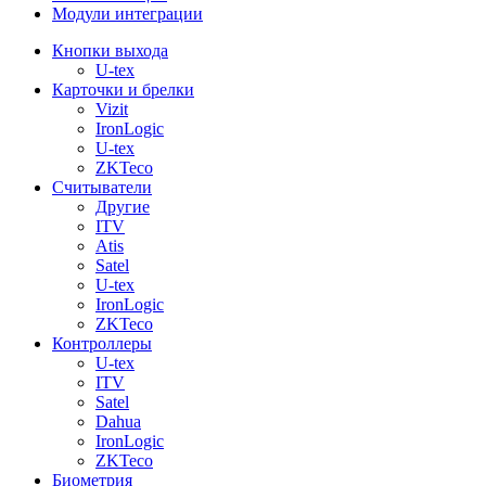
Модули интеграции
Кнопки выхода
U-tex
Карточки и брелки
Vizit
IronLogic
U-tex
ZKTeco
Считыватели
Другие
ITV
Atis
Satel
U-tex
IronLogic
ZKTeco
Контроллеры
U-tex
ITV
Satel
Dahua
IronLogic
ZKTeco
Биометрия