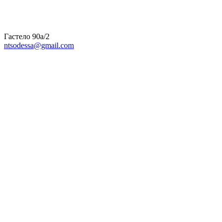
Гастело 90а/2
ntsodessa@gmail.com