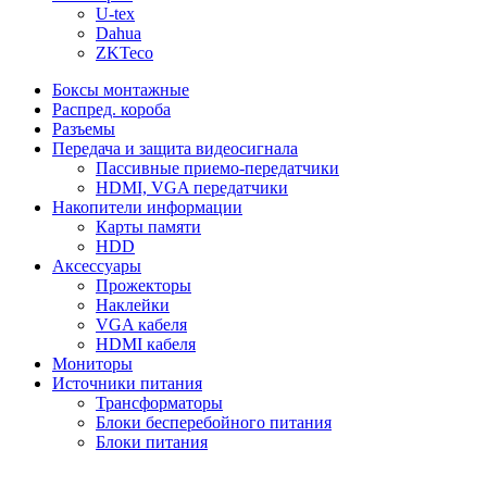
U-tex
Dahua
ZKTeco
Боксы монтажные
Распред. короба
Разъемы
Передача и защита видеосигнала
Пассивные приемо-передатчики
HDMI, VGA передатчики
Накопители информации
Карты памяти
HDD
Аксессуары
Прожекторы
Наклейки
VGA кабеля
HDMI кабеля
Мониторы
Источники питания
Трансформаторы
Блоки бесперебойного питания
Блоки питания