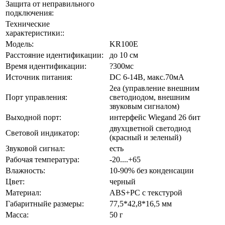
Защита от неправильного
подключения:
Технические
характеристики::
Модель:
KR100E
Расстояние идентификации:
до 10 см
Время идентификации:
?300мс
Источник питания:
DC 6-14В, макс.70мА
2ea (управление внешним
Порт управления:
светодиодом, внешним
звуковым сигналом)
Выходной порт:
интерфейс Wiegand 26 бит
двухцветной светодиод
Световой индикатор:
(красный и зеленый)
Звуковой сигнал:
есть
Рабочая температура:
-20....+65
Влажность:
10-90% без конденсации
Цвет:
черный
Материал:
ABS+PC с текстурой
Габаритныйе размеры:
77,5*42,8*16,5 мм
Масса:
50 г