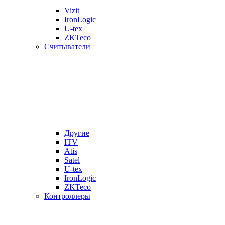
Vizit
IronLogic
U-tex
ZKTeco
Считыватели
Другие
ITV
Atis
Satel
U-tex
IronLogic
ZKTeco
Контроллеры