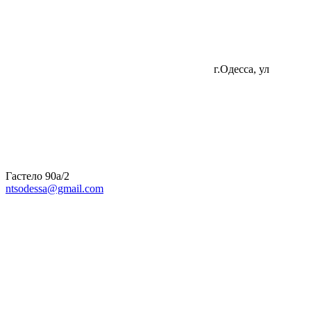
г.Одесса, ул
Гастело 90а/2
ntsodessa@gmail.com