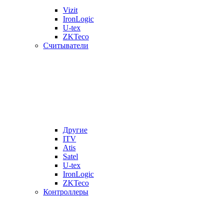
Vizit
IronLogic
U-tex
ZKTeco
Считыватели
Другие
ITV
Atis
Satel
U-tex
IronLogic
ZKTeco
Контроллеры