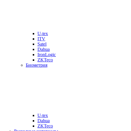
U-tex
ITV
Satel
Dahua
IronLogic
ZKTeco
Биометрия
U-tex
Dahua
ZKTeco