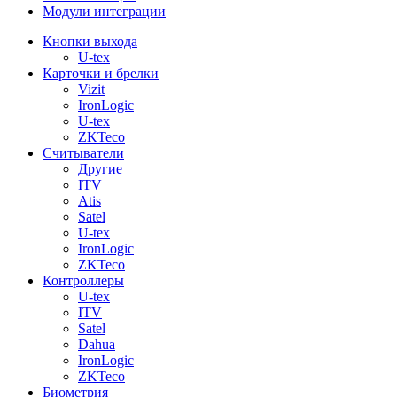
Модули интеграции
Кнопки выхода
U-tex
Карточки и брелки
Vizit
IronLogic
U-tex
ZKTeco
Считыватели
Другие
ITV
Atis
Satel
U-tex
IronLogic
ZKTeco
Контроллеры
U-tex
ITV
Satel
Dahua
IronLogic
ZKTeco
Биометрия