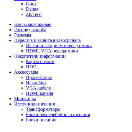
U-tex
Dahua
ZKTeco
Боксы монтажные
Распред. короба
Разъемы
Передача и защита видеосигнала
Пассивные приемо-передатчики
HDMI, VGA передатчики
Накопители информации
Карты памяти
HDD
Аксессуары
Прожекторы
Наклейки
VGA кабеля
HDMI кабеля
Мониторы
Источники питания
Трансформаторы
Блоки бесперебойного питания
Блоки питания