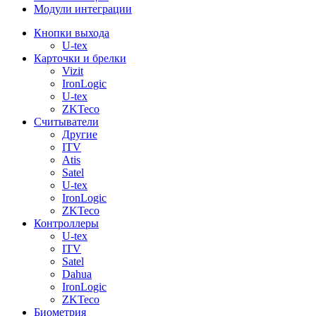
Модули интеграции
Кнопки выхода
U-tex
Карточки и брелки
Vizit
IronLogic
U-tex
ZKTeco
Считыватели
Другие
ITV
Atis
Satel
U-tex
IronLogic
ZKTeco
Контроллеры
U-tex
ITV
Satel
Dahua
IronLogic
ZKTeco
Биометрия