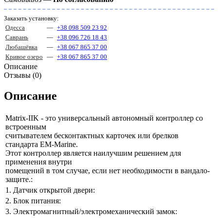
Заказать установку:
Одесса
—
+38 098 509 23 92
Саврань
—
+38 096 726 18 43
Любашёвка
—
+38 067 865 37 00
Кривое озеро
—
+38 067 865 37 00
Описание
Отзывы (0)
Описание
Matrix-IIK - это универсальный автономный контроллер со
встроенным
считывателем бесконтактных карточек или брелков
стандарта EM-Marine.
Этот контроллер является наилучшим решением для
применения внутри
помещений в том случае, если нет необходимости в вандало-
защите.:
1. Датчик открытой двери:
2. Блок питания:
3. Электромагнитный/электромеханический замок: