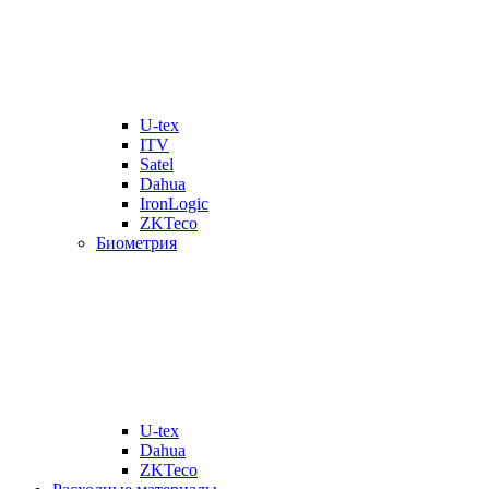
U-tex
ITV
Satel
Dahua
IronLogic
ZKTeco
Биометрия
U-tex
Dahua
ZKTeco