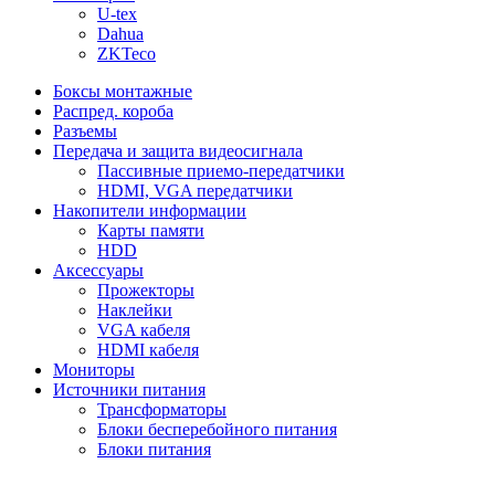
U-tex
Dahua
ZKTeco
Боксы монтажные
Распред. короба
Разъемы
Передача и защита видеосигнала
Пассивные приемо-передатчики
HDMI, VGA передатчики
Накопители информации
Карты памяти
HDD
Аксессуары
Прожекторы
Наклейки
VGA кабеля
HDMI кабеля
Мониторы
Источники питания
Трансформаторы
Блоки бесперебойного питания
Блоки питания