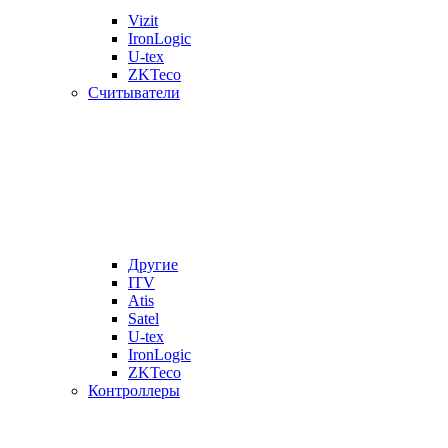
Vizit
IronLogic
U-tex
ZKTeco
Считыватели
Другие
ITV
Atis
Satel
U-tex
IronLogic
ZKTeco
Контроллеры