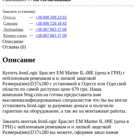
Заказать установку:
Одесса
—
+38 098 509 23 92
Саврань
—
+38 096 726 18 43
Любашёвка
—
+38 067 865 37 00
Кривое озеро
—
+38 067 865 37 00
Описание
Отзывы (0)
Описание
Купить IronLogic Браслет EM Marine IL-08E (цена в ГРН) с
нейлоновым ремешком и и липкой защелкой
Размеры(мм):D37х280 с установкой в Одессе или Одесской
области по самой доступно цене 679 грн. Наша
компания Ntsg.com.ua готова предоставить вам
высококвалифицированных специалистов что бы вы могли
установить IronLogic за разумные деньги и получили
гарантию на оборудование, а так же на монтажные работы.
Заказать монтаж IronLogic Браслет EM Marine IL-08E (цена в
ГРН) с нейлоновым ремешком и и липкой защелкой
Размеры(мм):D37х280 вы можете, оформив заказ нажав