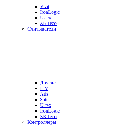
Vizit
IronLogic
U-tex
ZKTeco
Считыватели
Другие
ITV
Atis
Satel
U-tex
IronLogic
ZKTeco
Контроллеры