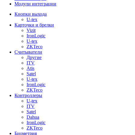
Модули интеграции
Кнопки выхода
U-tex
Карточки и брелки
Vizit
IronLogic
U-tex
ZKTeco
Считыватели
Другие
ITV
Atis
Satel
U-tex
IronLogic
ZKTeco
Контроллеры
U-tex
ITV
Satel
Dahua
IronLogic
ZKTeco
Биометрия