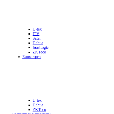
U-tex
ITV
Satel
Dahua
IronLogic
ZKTeco
Биометрия
U-tex
Dahua
ZKTeco