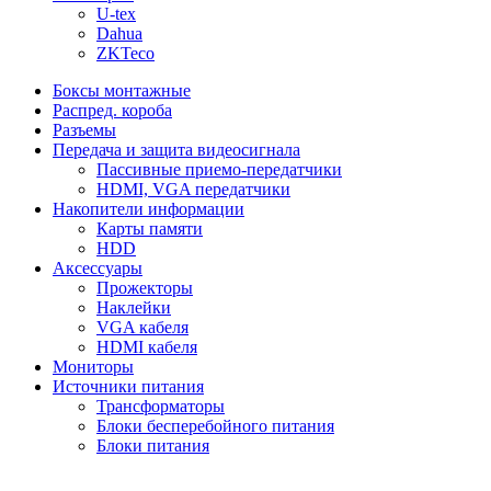
U-tex
Dahua
ZKTeco
Боксы монтажные
Распред. короба
Разъемы
Передача и защита видеосигнала
Пассивные приемо-передатчики
HDMI, VGA передатчики
Накопители информации
Карты памяти
HDD
Аксессуары
Прожекторы
Наклейки
VGA кабеля
HDMI кабеля
Мониторы
Источники питания
Трансформаторы
Блоки бесперебойного питания
Блоки питания