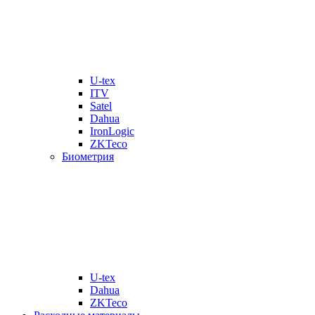
U-tex
ITV
Satel
Dahua
IronLogic
ZKTeco
Биометрия
U-tex
Dahua
ZKTeco