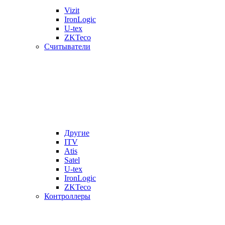
Vizit
IronLogic
U-tex
ZKTeco
Считыватели
Другие
ITV
Atis
Satel
U-tex
IronLogic
ZKTeco
Контроллеры