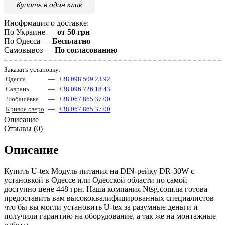
Купить
в один клик
Инофрмация о доставке:
По Украине —
от 50 грн
По Одесса —
Бесплатно
Самовывоз —
По согласованию
Заказать установку:
Одесса
—
+38 098 509 23 92
Саврань
—
+38 096 726 18 43
Любашёвка
—
+38 067 865 37 00
Кривое озеро
—
+38 067 865 37 00
Описание
Отзывы (0)
Описание
Купить U-tex Модуль питания на DIN-рейку DR-30W с
установкой в Одессе или Одесской области по самой
доступно цене 448 грн. Наша компания Ntsg.com.ua готова
предоставить вам высококвалифицированных специалистов
что бы вы могли установить U-tex за разумные деньги и
получили гарантию на оборудование, а так же на монтажные