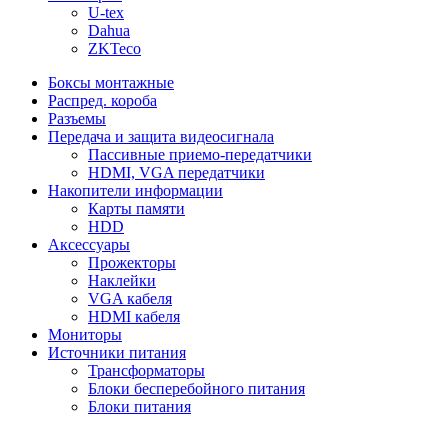
U-tex
Dahua
ZKTeco
Боксы монтажные
Распред. короба
Разъемы
Передача и защита видеосигнала
Пассивные приемо-передатчики
HDMI, VGA передатчики
Накопители информации
Карты памяти
HDD
Аксессуары
Прожекторы
Наклейки
VGA кабеля
HDMI кабеля
Мониторы
Источники питания
Трансформаторы
Блоки бесперебойного питания
Блоки питания