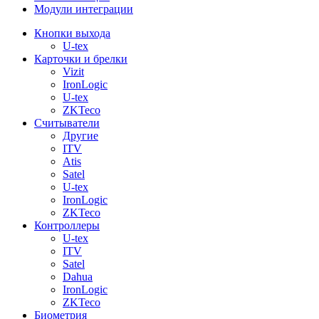
Модули интеграции
Кнопки выхода
U-tex
Карточки и брелки
Vizit
IronLogic
U-tex
ZKTeco
Считыватели
Другие
ITV
Atis
Satel
U-tex
IronLogic
ZKTeco
Контроллеры
U-tex
ITV
Satel
Dahua
IronLogic
ZKTeco
Биометрия