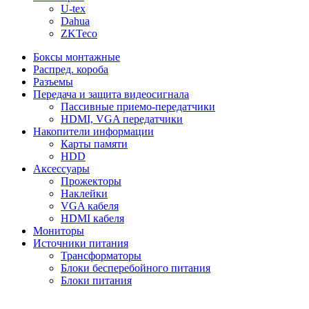
U-tex
Dahua
ZKTeco
Боксы монтажные
Распред. короба
Разъемы
Передача и защита видеосигнала
Пассивные приемо-передатчики
HDMI, VGA передатчики
Накопители информации
Карты памяти
HDD
Аксессуары
Прожекторы
Наклейки
VGA кабеля
HDMI кабеля
Мониторы
Источники питания
Трансформаторы
Блоки бесперебойного питания
Блоки питания