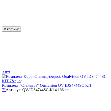
В корзину
Хит!
Комплект "Стандарт" Qualvision QV-IDS4744SC KIT
7"
Артикул:
QV-IDS4744SC-K
14 186 грн