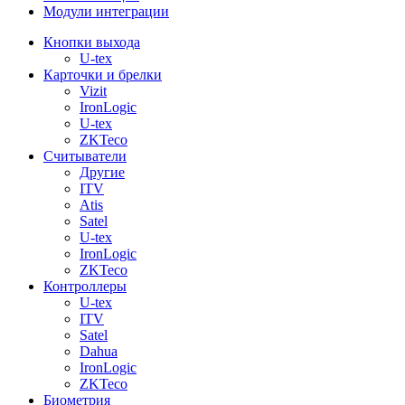
Модули интеграции
Кнопки выхода
U-tex
Карточки и брелки
Vizit
IronLogic
U-tex
ZKTeco
Считыватели
Другие
ITV
Atis
Satel
U-tex
IronLogic
ZKTeco
Контроллеры
U-tex
ITV
Satel
Dahua
IronLogic
ZKTeco
Биометрия