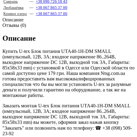
Саврань
—
+38 096 726 18 43
Любашёвка
—
+38 067 865 37 00
Кривое озеро
—
+38 067 865 37 00
Описание
Отзывы (0)
Описание
Купить U-tex Блок питания UTA40-1H-DM SMALL
(импульсный, 12В, 3А; входное напряжение 86..264В,
выходное напряжение DC 12В, выходной ток 3А, Габариты:
85x58x33 mm) с установкой в Одессе или Одесской области по
самой доступно цене 179 грн. Наша компания Ntsg.com.ua
готова предоставить вам высококвалифицированных
специалистов что бы вы могли установить U-tex за разумные
деньги и получили гарантию на оборудование, а так же на
монтажные работы.
Заказать монтаж U-tex Блок питания UTA40-1H-DM SMALL
(импульсный, 12В, 3А; входное напряжение 86..264В,
выходное напряжение DC 12В, выходной ток 3А, Габариты:
85x58x33 mm) вы можете, оформив заказ нажав кнопку
"Заказать" или позвонить нам по телефону: ☎ +38 (098) 509-
23-92