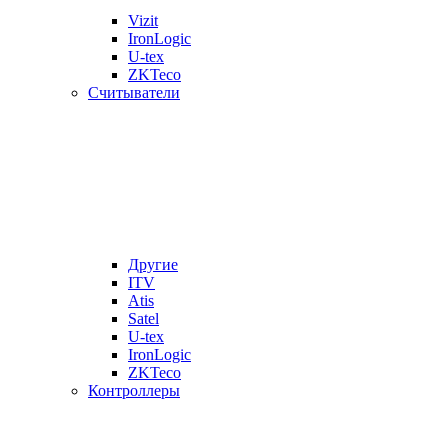
Vizit
IronLogic
U-tex
ZKTeco
Считыватели
Другие
ITV
Atis
Satel
U-tex
IronLogic
ZKTeco
Контроллеры