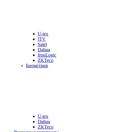
U-tex
ITV
Satel
Dahua
IronLogic
ZKTeco
Биометрия
U-tex
Dahua
ZKTeco