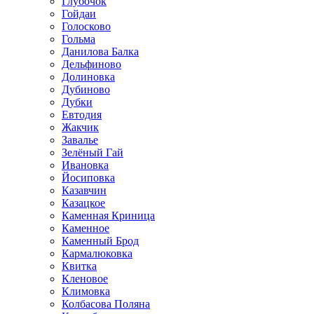
Глубочок
Гойдаи
Голосково
Гольма
Данилова Балка
Дельфиново
Долиновка
Дубиново
Дубки
Евтодия
Жакчик
Завалье
Зелёный Гай
Ивановка
Йосиповка
Казавчин
Казацкое
Каменная Криница
Каменное
Каменный Брод
Кармалюковка
Квитка
Кленовое
Климовка
Колбасова Поляна