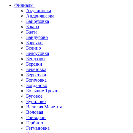
Филиалы
Акулиновка
Андрияшевка
Байбузовка
Бакша
Балта
Бандурово
Барсуки
Белино
Белоусовка
Бендзары
Березки
Березовка
Берестяги
Богачовка
Богданово
Большие Трояны
Буговое
Бурилово
Великая Мечетня
Воловая
Гайворон
Гербино
Гетмановка