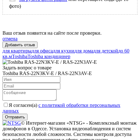
фото)
Ваш отзыв появится на сайте после проверки.
отмена
для квартиры
для офиса
для кухни
для дома
для детской
до 60
кв.м
Toshiba
Toshiba кондицинер
Задать вопрос о товаре
Toshiba RAS-22N3KV-E / RAS-22N3AV-E
Я согласен(a)
с политикой обработки персональных
данных
Отправить
© Интернет-магазин «NTSG» - Комплексный монтаж
домофонов в Одессе. Установка видеонаблюдения и систем
безопасности любой сложности. Системы контроля доступа
под любой тип помещения и сферу деятельности