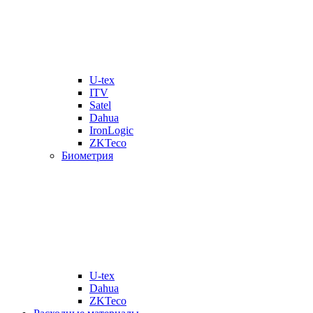
U-tex
ITV
Satel
Dahua
IronLogic
ZKTeco
Биометрия
U-tex
Dahua
ZKTeco