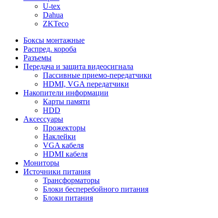
U-tex
Dahua
ZKTeco
Боксы монтажные
Распред. короба
Разъемы
Передача и защита видеосигнала
Пассивные приемо-передатчики
HDMI, VGA передатчики
Накопители информации
Карты памяти
HDD
Аксессуары
Прожекторы
Наклейки
VGA кабеля
HDMI кабеля
Мониторы
Источники питания
Трансформаторы
Блоки бесперебойного питания
Блоки питания