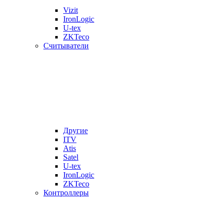
Vizit
IronLogic
U-tex
ZKTeco
Считыватели
Другие
ITV
Atis
Satel
U-tex
IronLogic
ZKTeco
Контроллеры