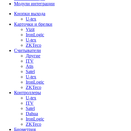
Модули интеграции
Кнопки выхода
U-tex
Карточки и брелки
Vizit
IronLogic
U-tex
ZKTeco
Считыватели
Другие
ITV
Atis
Satel
U-tex
IronLogic
ZKTeco
Контроллеры
U-tex
ITV
Satel
Dahua
IronLogic
ZKTeco
Биометрия