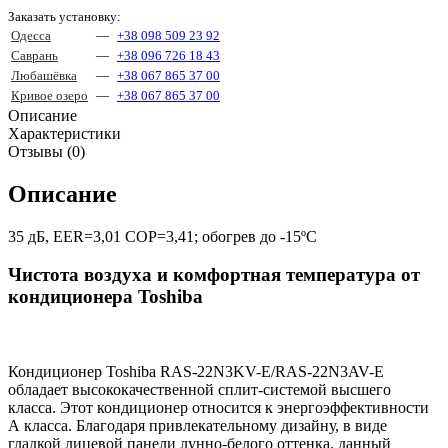
Заказать установку:
Одесса
—
+38 098 509 23 92
Саврань
—
+38 096 726 18 43
Любашёвка
—
+38 067 865 37 00
Кривое озеро
—
+38 067 865 37 00
Описание
Характеристики
Отзывы (0)
Описание
35 дБ, EER=3,01 COP=3,41; обогрев до -15ºС
Чистота воздуха и комфортная температура от
кондиционера Toshiba
Кондиционер Toshiba RAS-22N3KV-E/RAS-22N3AV-E
обладает высококачественной сплит-системой высшего
класса. Этот кондиционер относится к энергоэффективности
А класса. Благодаря привлекательному дизайну, в виде
гладкой лицевой панели лунно-белого оттенка, данный