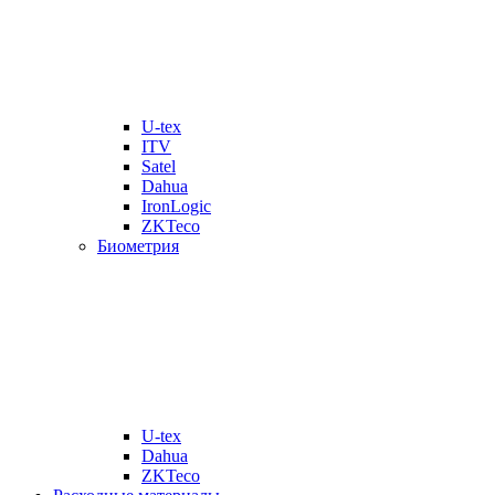
U-tex
ITV
Satel
Dahua
IronLogic
ZKTeco
Биометрия
U-tex
Dahua
ZKTeco