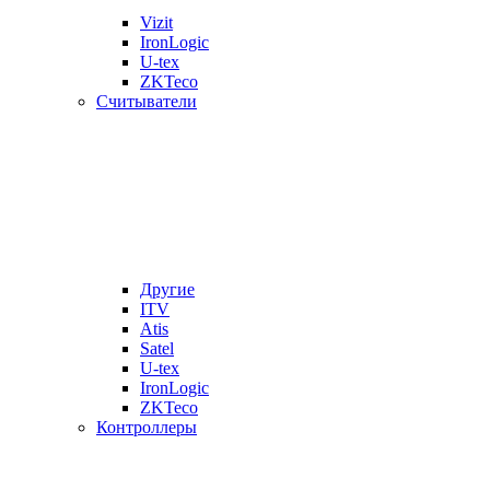
Vizit
IronLogic
U-tex
ZKTeco
Считыватели
Другие
ITV
Atis
Satel
U-tex
IronLogic
ZKTeco
Контроллеры