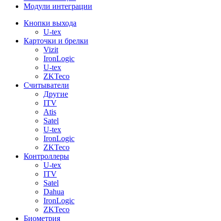
Модули интеграции
Кнопки выхода
U-tex
Карточки и брелки
Vizit
IronLogic
U-tex
ZKTeco
Считыватели
Другие
ITV
Atis
Satel
U-tex
IronLogic
ZKTeco
Контроллеры
U-tex
ITV
Satel
Dahua
IronLogic
ZKTeco
Биометрия