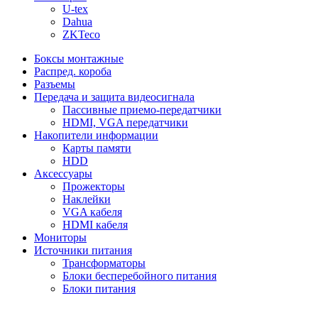
U-tex
Dahua
ZKTeco
Боксы монтажные
Распред. короба
Разъемы
Передача и защита видеосигнала
Пассивные приемо-передатчики
HDMI, VGA передатчики
Накопители информации
Карты памяти
HDD
Аксессуары
Прожекторы
Наклейки
VGA кабеля
HDMI кабеля
Мониторы
Источники питания
Трансформаторы
Блоки бесперебойного питания
Блоки питания