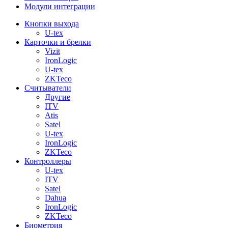
Модули интеграции
Кнопки выхода
U-tex
Карточки и брелки
Vizit
IronLogic
U-tex
ZKTeco
Считыватели
Другие
ITV
Atis
Satel
U-tex
IronLogic
ZKTeco
Контроллеры
U-tex
ITV
Satel
Dahua
IronLogic
ZKTeco
Биометрия