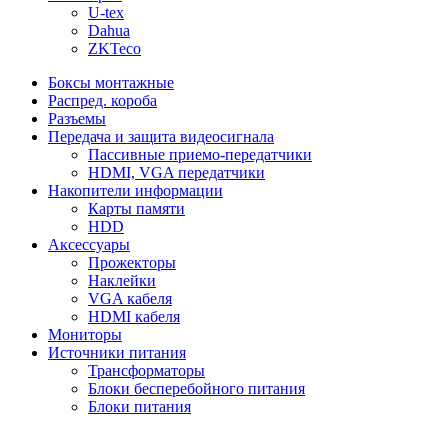
U-tex
Dahua
ZKTeco
Боксы монтажные
Распред. короба
Разъемы
Передача и защита видеосигнала
Пассивные приемо-передатчики
HDMI, VGA передатчики
Накопители информации
Карты памяти
HDD
Аксессуары
Прожекторы
Наклейки
VGA кабеля
HDMI кабеля
Мониторы
Источники питания
Трансформаторы
Блоки бесперебойного питания
Блоки питания