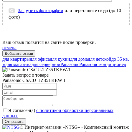
Загрузить фотографии
или перетащите сюда (до 10
фото)
Ваш отзыв появится на сайте после проверки.
отмена
для квартиры
для офиса
для кухни
для дома
для детской
до 35 кв.
м
для магазина
для серверной
Panasonic
Panasonic кондиционер
Задать вопрос о товаре
Panasonic CS/CU-TZ35TKEW-1
Я согласен(a)
с политикой обработки персональных
данных
Отправить
© Интернет-магазин «NTSG» - Комплексный монтаж