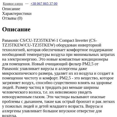
Кривое озеро
—
+38 067 865 37 00
Описание
Характеристики
Отзывы (0)
Описание
Panasonic CS/CU-TZ35TKEW-1 Compact Inverter (CS-
TZ35TKEW/CU-TZ35TKEW) оборудован инверторной
технологией, которая обеспечивает комфортное поддержание
необходимой температуры воздуха при минимальных затратах
на электроэнергию. Это новые компактные кондиционеры
для помещения. Новый очищающий фильтр РМ2,5 от
Panasonic улавливает вирусы и аллергены даже
микроскопического размера, удаляет их из воздуха и создает в
помещении чистоту и комфорт. РМ2,5 - это вещество, которое
загрязняет воздух, способно существенно влиять на здоровье
людей. Размер частиц в тридцать раз меньше ширины
человеческого волоса, т.е. их невозможно увидеть
невооруженным глазом. Эти частицы вызывают опасные
проблемы с дыханием, такие как острый бронхит и рак легких
у пожилых людей и детей младшего возраста. Вирусы и
аллергены улавливает большое впускное отверстие для
воздуха.