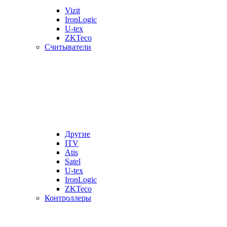
Vizit
IronLogic
U-tex
ZKTeco
Считыватели
Другие
ITV
Atis
Satel
U-tex
IronLogic
ZKTeco
Контроллеры