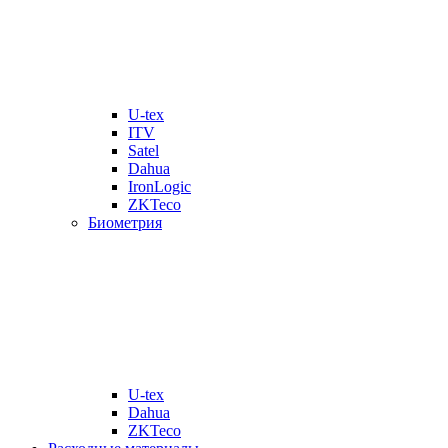
U-tex
ITV
Satel
Dahua
IronLogic
ZKTeco
Биометрия
U-tex
Dahua
ZKTeco