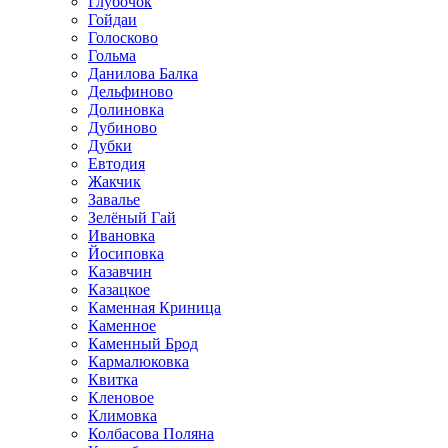
Глубочок
Гойдаи
Голосково
Гольма
Данилова Балка
Дельфиново
Долиновка
Дубиново
Дубки
Евтодия
Жакчик
Завалье
Зелёный Гай
Ивановка
Йосиповка
Казавчин
Казацкое
Каменная Криница
Каменное
Каменный Брод
Кармалюковка
Квитка
Кленовое
Климовка
Колбасова Поляна