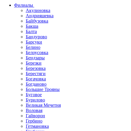
Филиалы
Акулиновка
Андрияшевка
Байбузовка
Бакша
Балта
Бандурово
Барсуки
Белино
Белоусовка
Бендзары
Березки
Березовка
Берестяги
Богачовка
Богданово
Большие Трояны
Буговое
Бурилово
Великая Мечетня
Воловая
Гайворон
Гербино
Гетмановка