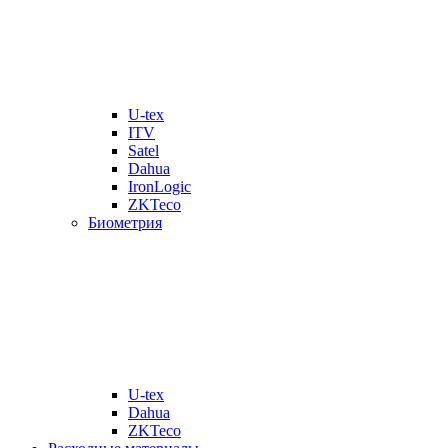
U-tex
ITV
Satel
Dahua
IronLogic
ZKTeco
Биометрия
U-tex
Dahua
ZKTeco