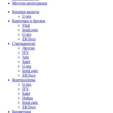
Модули интеграции
Кнопки выхода
U-tex
Карточки и брелки
Vizit
IronLogic
U-tex
ZKTeco
Считыватели
Другие
ITV
Atis
Satel
U-tex
IronLogic
ZKTeco
Контроллеры
U-tex
ITV
Satel
Dahua
IronLogic
ZKTeco
Биометрия