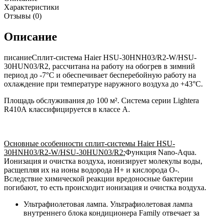
Характеристики
Отзывы (0)
Описание
писаниеСплит-система Haier HSU-30HNH03/R2-W/HSU-
30HUN03/R2, рассчитана на работу на обогрев в зимний
период до -7°C и обеспечивает бесперебойную работу на
охлаждение при температуре наружного воздуха до +43°C.
Площадь обслуживания до 100 м². Система серии Lightera
R410А классифицируется в классе А.
Основные особенности сплит-системы Haier HSU-
30HNH03/R2-W/HSU-30HUN03/R2:
Функция Nano-Aqua.
Ионизация и очистка воздуха, ионизирует молекулы воды,
расщепляя их на ионы водорода H+ и кислорода O-.
Вследствие химической реакции вредоносные бактерии
погибают, то есть происходит ионизация и очистка воздуха.
Ультрафиолетовая лампа. Ультрафиолетовая лампа
внутреннего блока кондиционера Family отвечает за