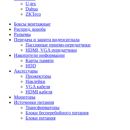
U-tex
Dahua
ZKTeco
Боксы монтажные
Распред. короба
Разъемы
Передача и защита видеосигнала
Пассивные приемо-передатчики
HDMI, VGA передатчики
Накопители информации
Карты памяти
HDD
Аксессуары
Прожекторы
Наклейки
VGA кабеля
HDMI кабеля
Мониторы
Источники питания
Трансформаторы
Блоки бесперебойного питания
Блоки питания