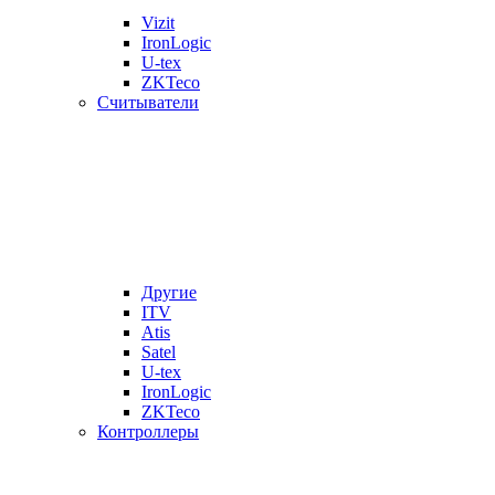
Vizit
IronLogic
U-tex
ZKTeco
Считыватели
Другие
ITV
Atis
Satel
U-tex
IronLogic
ZKTeco
Контроллеры