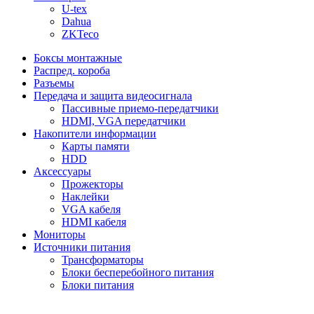
U-tex
Dahua
ZKTeco
Боксы монтажные
Распред. короба
Разъемы
Передача и защита видеосигнала
Пассивные приемо-передатчики
HDMI, VGA передатчики
Накопители информации
Карты памяти
HDD
Аксессуары
Прожекторы
Наклейки
VGA кабеля
HDMI кабеля
Мониторы
Источники питания
Трансформаторы
Блоки бесперебойного питания
Блоки питания