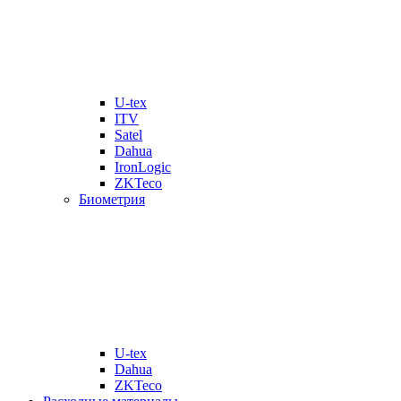
U-tex
ITV
Satel
Dahua
IronLogic
ZKTeco
Биометрия
U-tex
Dahua
ZKTeco