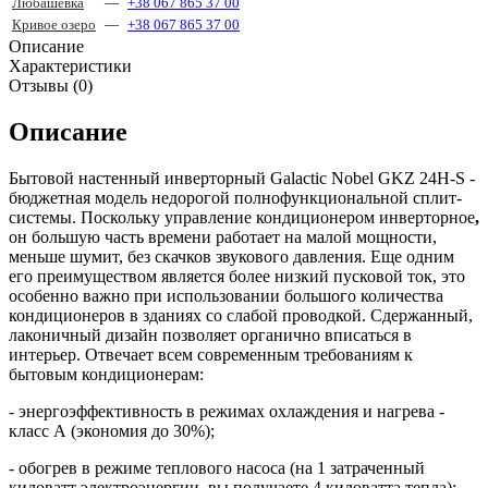
Любашёвка
—
+38 067 865 37 00
Кривое озеро
—
+38 067 865 37 00
Описание
Характеристики
Отзывы (0)
Описание
Бытовой настенный инверторный Galactic Nobel GKZ 24H-S -
бюджетная модель недорогой полнофункциональной сплит-
системы. Поскольку управление кондиционером инверторное
,
он большую часть времени работает на малой мощности,
меньше шумит, без скачков звукового давления. Еще одним
его преимуществом является более низкий пусковой ток, это
особенно важно при использовании большого количества
кондиционеров в зданиях со слабой проводкой. Сдержанный,
лаконичный дизайн позволяет органично вписаться в
интерьер. Отвечает всем современным требованиям к
бытовым кондиционерам:
- энергоэффективность в режимах охлаждения и нагрева -
класс А (экономия до 30%);
- обогрев в режиме теплового насоса (на 1 затраченный
киловатт электроэнергии, вы получаете 4 киловатта тепла);