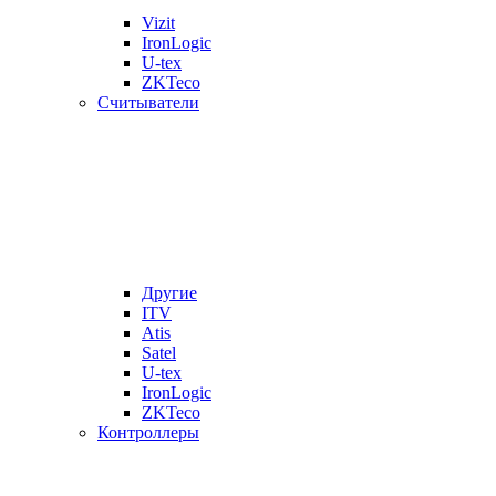
Vizit
IronLogic
U-tex
ZKTeco
Считыватели
Другие
ITV
Atis
Satel
U-tex
IronLogic
ZKTeco
Контроллеры