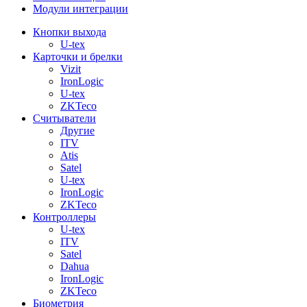
Модули интеграции
Кнопки выхода
U-tex
Карточки и брелки
Vizit
IronLogic
U-tex
ZKTeco
Считыватели
Другие
ITV
Atis
Satel
U-tex
IronLogic
ZKTeco
Контроллеры
U-tex
ITV
Satel
Dahua
IronLogic
ZKTeco
Биометрия