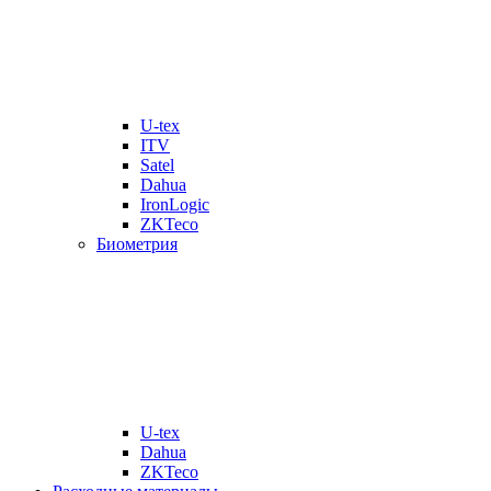
U-tex
ITV
Satel
Dahua
IronLogic
ZKTeco
Биометрия
U-tex
Dahua
ZKTeco