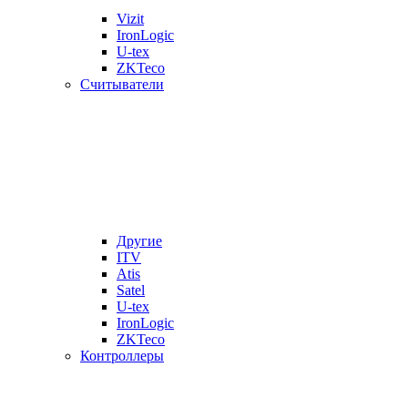
Vizit
IronLogic
U-tex
ZKTeco
Считыватели
Другие
ITV
Atis
Satel
U-tex
IronLogic
ZKTeco
Контроллеры