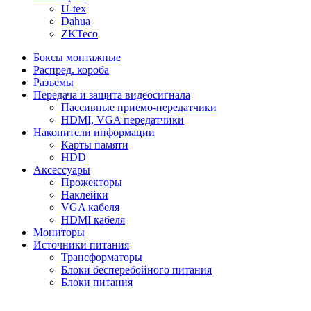
U-tex
Dahua
ZKTeco
Боксы монтажные
Распред. короба
Разъемы
Передача и защита видеосигнала
Пассивные приемо-передатчики
HDMI, VGA передатчики
Накопители информации
Карты памяти
HDD
Аксессуары
Прожекторы
Наклейки
VGA кабеля
HDMI кабеля
Мониторы
Источники питания
Трансформаторы
Блоки бесперебойного питания
Блоки питания