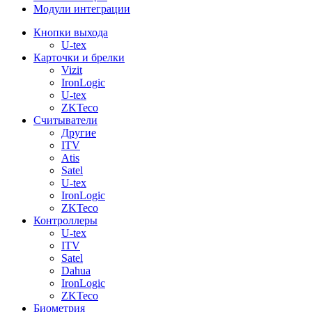
Модули интеграции
Кнопки выхода
U-tex
Карточки и брелки
Vizit
IronLogic
U-tex
ZKTeco
Считыватели
Другие
ITV
Atis
Satel
U-tex
IronLogic
ZKTeco
Контроллеры
U-tex
ITV
Satel
Dahua
IronLogic
ZKTeco
Биометрия