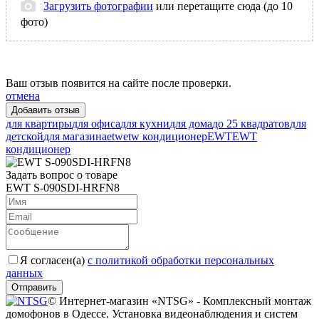
Загрузить фотографии
или перетащите сюда (до 10
фото)
Ваш отзыв появится на сайте после проверки.
отмена
для квартиры
для офиса
для кухни
для дома
до 25 квадратов
для
детской
для магазина
etw
etw кондиционер
EWT
EWT
кондиционер
Задать вопрос о товаре
EWT S-090SDI-HRFN8
Я согласен(a)
с политикой обработки персональных
данных
Отправить
© Интернет-магазин «NTSG» - Комплексный монтаж
домофонов в Одессе. Установка видеонаблюдения и систем