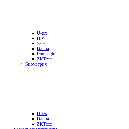
U-tex
ITV
Satel
Dahua
IronLogic
ZKTeco
Биометрия
U-tex
Dahua
ZKTeco