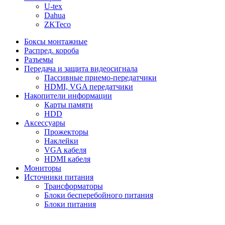
U-tex
Dahua
ZKTeco
Боксы монтажные
Распред. короба
Разъемы
Передача и защита видеосигнала
Пассивные приемо-передатчики
HDMI, VGA передатчики
Накопители информации
Карты памяти
HDD
Аксессуары
Прожекторы
Наклейки
VGA кабеля
HDMI кабеля
Мониторы
Источники питания
Трансформаторы
Блоки бесперебойного питания
Блоки питания