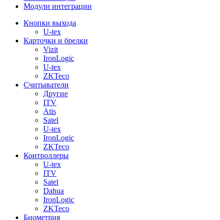
Модули интеграции
Кнопки выхода
U-tex
Карточки и брелки
Vizit
IronLogic
U-tex
ZKTeco
Считыватели
Другие
ITV
Atis
Satel
U-tex
IronLogic
ZKTeco
Контроллеры
U-tex
ITV
Satel
Dahua
IronLogic
ZKTeco
Биометрия