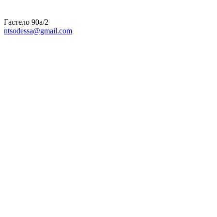
Гастело 90а/2
ntsodessa@gmail.com