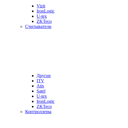
Vizit
IronLogic
U-tex
ZKTeco
Считыватели
Другие
ITV
Atis
Satel
U-tex
IronLogic
ZKTeco
Контроллеры