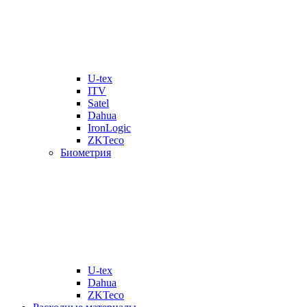
U-tex
ITV
Satel
Dahua
IronLogic
ZKTeco
Биометрия
U-tex
Dahua
ZKTeco