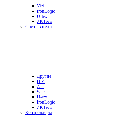
Vizit
IronLogic
U-tex
ZKTeco
Считыватели
Другие
ITV
Atis
Satel
U-tex
IronLogic
ZKTeco
Контроллеры