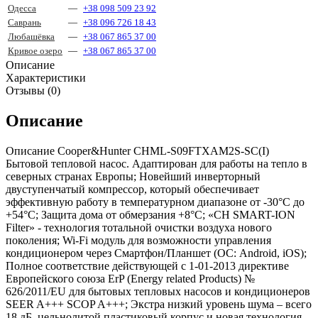
Одесса
—
+38 098 509 23 92
Саврань
—
+38 096 726 18 43
Любашёвка
—
+38 067 865 37 00
Кривое озеро
—
+38 067 865 37 00
Описание
Характеристики
Отзывы (0)
Описание
Описание Cooper&Hunter CHML-S09FTXAM2S-SC(I)
Бытовой тепловой насос. Адаптирован для работы на тепло в
северных странах Европы; Новейший инверторный
двуступенчатый компрессор, который обеспечивает
эффективную работу в температурном диапазоне от -30°С до
+54°C; Защита дома от обмерзания +8°C; «CH SMART-ION
Filter» - технология тотальной очистки воздуха нового
поколения; Wi-Fi модуль для возможности управления
кондиционером через Смартфон/Планшет (ОС: Android, iOS);
Полное соответствие действующей c 1-01-2013 директиве
Европейского союза ErP (Energy related Products) №
626/2011/EU для бытовых тепловых насосов и кондиционеров
SEER A+++ SCOP A+++; Экстра низкий уровень шума – всего
18 дБ, цельнолитой пластиковый корпус и новая технология