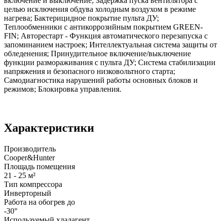
включение и выключение; Задержка пуска вентилятора с
целью исключения обдува холодным воздухом в режиме
нагрева; Бактерицидное покрытие пульта ДУ;
Теплообменники с антикоррозийным покрытием GREEN-
FIN; Авторестарт - Функция автоматического перезапуска с
запоминанием настроек; Интеллектуальная система защиты от
обледенения; Принудительное включение/выключение
функции размораживания с пульта ДУ; Система стабилизации
напряжения и безопасного низковольтного старта;
Самодиагностика нарушений работы основных блоков и
режимов; Блокировка управления.
Характеристики
Производитель
Cooper&Hunter
Площадь помещения
21 - 25 м²
Тип компрессора
Инверторный
Работа на обогрев до
-30°
Используемый хладагент