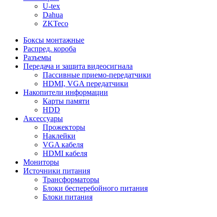
U-tex
Dahua
ZKTeco
Боксы монтажные
Распред. короба
Разъемы
Передача и защита видеосигнала
Пассивные приемо-передатчики
HDMI, VGA передатчики
Накопители информации
Карты памяти
HDD
Аксессуары
Прожекторы
Наклейки
VGA кабеля
HDMI кабеля
Мониторы
Источники питания
Трансформаторы
Блоки бесперебойного питания
Блоки питания