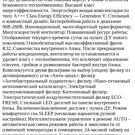
безшовного теплообменника; Высший класс
энергоэффективности. Энергосберегающая комплектация по
типу A+++ Class Energy Efficiency — Generation V; Стильный
и компактный дизайн; Бесперебойная работа в диапазоне
96В-260В. Инновационный, малогабаритный трансформатор;
Многоскоростной вентилятор; Повышенный ресурс работы;
Отображение текущего времени суток на пульте Д/У нового
поколения; Озонобезопасный высокоэффективный фреон
R32; Самоочистка внутреннего блока. После прекращения
работы кондиционера, вентилятор не останавливается и
удаляет влагу с теплообменника, что исключает образование
плесени, грибков и размножение бактерий внутри блока;
Комплектуется двумя фильтрами на выбор (опция): фильтр из
активированного угля «Анти-запах»; фильтр
«Антибактериальный подавитель»; фильтр «Нано-титановый
антихимический катализатор»; Электретный
пылеулавливающий фильтр; Катехиновый фильтр;
Электростатический воздухоочистительный фильтр ЕСО-
FRESH; Стильный LED дисплей на панели внутреннего
блока. Включение/выключение дисплея с пульта ДУ; Режим
комфортного сна SLЕЕР (несколько вариантов ручной
настройки); Интеллектуальное управление в режиме AUTO -
автоматическая смена режимов работы в зависимости от
изменений температуры в помещении; 24-часовой таймер на