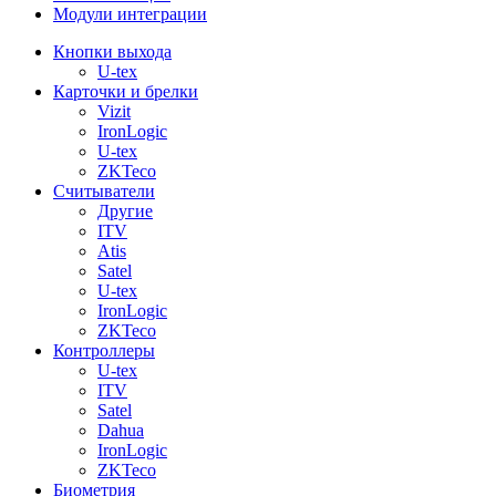
Модули интеграции
Кнопки выхода
U-tex
Карточки и брелки
Vizit
IronLogic
U-tex
ZKTeco
Считыватели
Другие
ITV
Atis
Satel
U-tex
IronLogic
ZKTeco
Контроллеры
U-tex
ITV
Satel
Dahua
IronLogic
ZKTeco
Биометрия