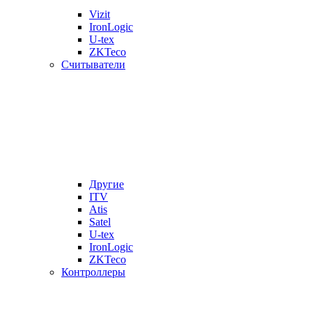
Vizit
IronLogic
U-tex
ZKTeco
Считыватели
Другие
ITV
Atis
Satel
U-tex
IronLogic
ZKTeco
Контроллеры