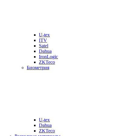
U-tex
ITV
Satel
Dahua
IronLogic
ZKTeco
Биометрия
U-tex
Dahua
ZKTeco