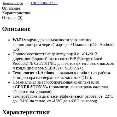
Кривое озеро
—
+38 067 865 37 00
Описание
Характеристики
Отзывы (0)
Описание
Wi-Fi модуль
для возможности управления
кондиционером через Смартфон/ Планшет (ОС: Android,
iOS);
Полное соответствие действующей c 1-01-2013
директиве Европейского союза ErP (Energy related
Products) № 626/2011/EU для бытовых тепловых насосов
и кондиционеров SEER A++ SCOP A+;
Технология «I-Action»
– плавная и стабильная работа
компрессора на сверхнизких частотах (1Гц);
Премиальная энергосберегающая комплектация
«GENERATON V»
(повышенный контроль качества
сборки и материалов).
Температурный диапазон эффективной работы от -22°C
до +24°C на тепло, от -15°C до +43°C на холод;
Характеристики