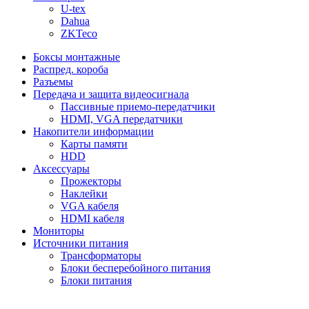
U-tex
Dahua
ZKTeco
Боксы монтажные
Распред. короба
Разъемы
Передача и защита видеосигнала
Пассивные приемо-передатчики
HDMI, VGA передатчики
Накопители информации
Карты памяти
HDD
Аксессуары
Прожекторы
Наклейки
VGA кабеля
HDMI кабеля
Мониторы
Источники питания
Трансформаторы
Блоки бесперебойного питания
Блоки питания