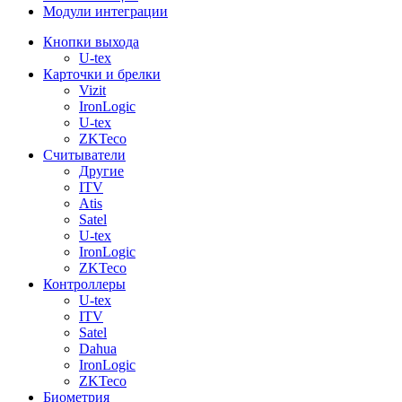
Модули интеграции
Кнопки выхода
U-tex
Карточки и брелки
Vizit
IronLogic
U-tex
ZKTeco
Считыватели
Другие
ITV
Atis
Satel
U-tex
IronLogic
ZKTeco
Контроллеры
U-tex
ITV
Satel
Dahua
IronLogic
ZKTeco
Биометрия