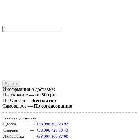
Купить
Инофрмация о доставке:
По Украине —
от 50 грн
По Одесса —
Бесплатно
Самовывоз —
По согласованию
Заказать установку:
Одесса
—
+38 098 509 23 92
Саврань
—
+38 096 726 18 43
Любашёвка
—
+38 067 865 37 00