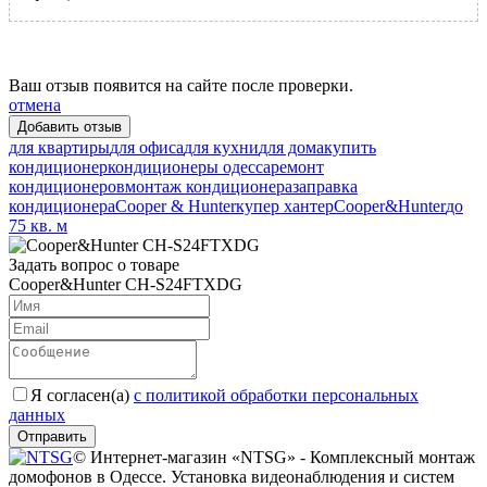
Ваш отзыв появится на сайте после проверки.
отмена
для квартиры
для офиса
для кухни
для дома
купить
кондиционер
кондиционеры одесса
ремонт
кондиционеров
монтаж кондиционера
заправка
кондиционера
Cooper & Hunter
купер хантер
Cooper&Hunter
до
75 кв. м
Задать вопрос о товаре
Cooper&Hunter CH-S24FTXDG
Я согласен(a)
с политикой обработки персональных
данных
Отправить
© Интернет-магазин «NTSG» - Комплексный монтаж
домофонов в Одессе. Установка видеонаблюдения и систем