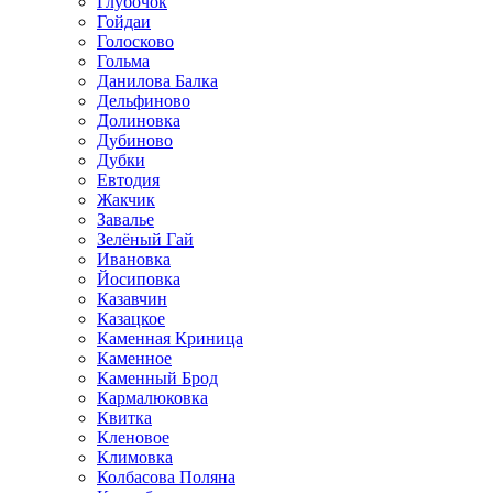
Глубочок
Гойдаи
Голосково
Гольма
Данилова Балка
Дельфиново
Долиновка
Дубиново
Дубки
Евтодия
Жакчик
Завалье
Зелёный Гай
Ивановка
Йосиповка
Казавчин
Казацкое
Каменная Криница
Каменное
Каменный Брод
Кармалюковка
Квитка
Кленовое
Климовка
Колбасова Поляна