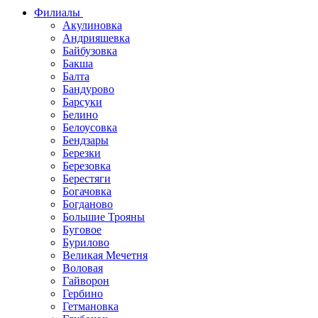
Филиалы
Акулиновка
Андрияшевка
Байбузовка
Бакша
Балта
Бандурово
Барсуки
Белино
Белоусовка
Бендзары
Березки
Березовка
Берестяги
Богачовка
Богданово
Большие Трояны
Буговое
Бурилово
Великая Мечетня
Воловая
Гайворон
Гербино
Гетмановка