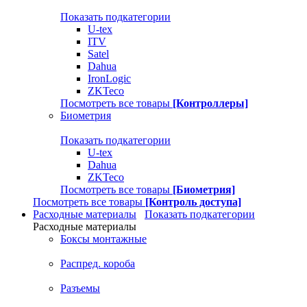
Показать подкатегории
U-tex
ITV
Satel
Dahua
IronLogic
ZKTeco
Посмотреть все товары
[Контроллеры]
Биометрия
Показать подкатегории
U-tex
Dahua
ZKTeco
Посмотреть все товары
[Биометрия]
Посмотреть все товары
[Контроль доступа]
Расходные материалы
Показать подкатегории
Расходные материалы
Боксы монтажные
Распред. короба
Разъемы