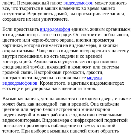
лифта. Немаловажный плюс:
видеодомофон
может записать
все, что твориться в ваших владениях во время вашего
отсутствия. Вернувшись домой, вы просматриваете записи,
сохраняете их или уничтожаете.
Если представить
видеодомофон
единым, живым организмом,
то видеомонитор - это его сердце. Он состоит из небольшого,
цветного или черно-белого экрана, кнопки просмотра
картинки, которая снимается на видеокамеры, и кнопки
открытия замка. Чаще всего видеомонитор крепится на стену
внутри помещения, но есть модели и со врезной
конструкцией. Аудиосвязь осуществляется при помощи
специальной трубки, входящей в комплект, или системы
громкой связи. Настройками громкости, яркости,
контрастности наделены в основном все
модели
видеодомофонов
. Кроме этого, в цветных видеомониторах
есть еще и регулировка насыщенности тонов.
Вызывная панель, устанавливается на входную дверь, и также
может быть как накладной, так и врезной. Она снабжена
цветной или черно-белой встроенной миниатюрной
видеокамерой и может работать с одним или несколькими
видеомониторами. Видеокамера с инфракрасной подсветкой
позволяет производить наблюдение и съемку в полной
темноте. При выборе вызывных панелей стоит обратить