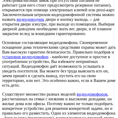
Электромагнитный замок при отсутствии питания не
работает (для него стоит предусмотреть резервное питание),
открывается при помощи электронных ключей или proxi-карт.
Заключительным штрихом видеодомофонной системы можно
назвать
видеодоводчик
двери и кнопку выхода, -- для
открытия двери изнутри, при выходе из помещения. Выбирая
дверной доводчик необходимо знать вес двери, и её плавное
закрытие вслед за вошедшим гарантированно.
Основные составляющие видеодомофона. Своевременное
оснащение дома техническими средствами охраны может дать
Вам высокую гарантию безопасности. Правильно подобрав и
установив видеодомофон
- наиболее доступное и простое в
употреблении устройство, Вы избежите неприятных
ситуаций. Видеодомофон даёт возможность услышать и
увидеть посетителя. Вы можете без труда выяснить кто он,
зачем пришёл и сделать вывод, пустить его на свою
территорию, или нет. Это особенно важно, если в Вашем доме
есть дети.
Существуют множество разных моделей
видеодомофонов
,
рассчитанных на семьи с низкими и высокими доходами, на
жилые дома или офисы. Поэтому важно не только подобрать
конкретное устройство для решения конкретной задачи, но и
правильно его разместить. Один из элементов видеодомофона
- блок вызова (видеопанели), располагается на входной двери,