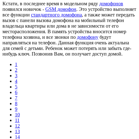
Кстати, в последнее время в модельном ряду
домофонов
появился новичок -
GSM домофон
. Это устройство выполняет
все функции
стандартного домофона
, а также может передать
вызов с панели вызова домофона на мобильный телефон
владельца квартиры или дома в не зависимости от его
месторасположения. В память устройства вносится номер
телефона хозяина, и все звонки по
домофону
будут
направляться на телефон. Данная функция очень актуальна
для семей с детьми. Ребенок может потерять или забыть где-
нибудь ключ. Позвонив Вам, он получает доступ домой.
1
2
3
4
5
6
7
8
9
10
11
12
13
14