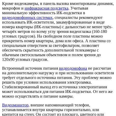
Кроме видеокамеры, в панель вызова вмонтированы динамик,
микрофон и
инфракрасная подсветка
. Учитывая
минимальную эффективность ИК-подсветки в
видеодомофонных системах
, специалисты рекомендуют
использовать ИК-осветители, закамуфлированные в виде
номера квартиры (ИК-пластины) с дальностью не менее трёх-
четырёх метров по всему углу зрения видеоглазка (160-180
угловых градусов). На свободном поле пластины можно
прикрепить номер квартиры, дома или офиса. А пластина со
специальным отверстием за светофильтром, позволяет
обеспечить скрытность дополнительной телекамеры с
обычным светосильным объективом и полем зрения до
120х90 угловых градусов.
Встроенный источник питания
видеодомофона
не рассчитан
на дополнительную нагрузку и при использовании осветителя
требует отдельного источника питания. Эту проблему можно
решить при условии использования электрозамка.
Стабилизированный выход его источника электропитания
может использоваться для питания ИК-подсветки. От него же
можно осуществлять и питание камеры.
Видеомонитор
, внешне напоминающий телефон,
устанавливается внутри квартиры горизонтально, или
крепится на стену. Он состоит из плоского, цветного или