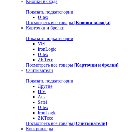
Кнопки выхода
Показать подкатегории
U-tex
Посмотреть все товары
[Кнопки выхода]
Карточки и брелки
Показать подкатегории
Vizit
IronLogic
U-tex
ZKTeco
Посмотреть все товары
[Карточки и брелки]
Считыватели
Показать подкатегории
Другие
ITV
Atis
Satel
U-tex
IronLogic
ZKTeco
Посмотреть все товары
[Считыватели]
Контроллеры