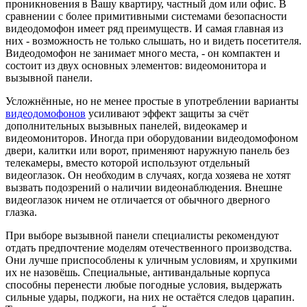
проникновения в Вашу квартиру, частный дом или офис. В
сравнении с более примитивными системами безопасности
видеодомофон имеет ряд преимуществ. И самая главная из
них - возможность не только слышать, но и видеть посетителя.
Видеодомофон не занимает много места, - он компактен и
состоит из двух основных элементов: видеомонитора и
вызывной панели.
Усложнённые, но не менее простые в употреблении варианты
видеодомофонов
усиливают эффект защиты за счёт
дополнительных вызывных панелей, видеокамер и
видеомониторов. Иногда при оборудовании видеодомофоном
двери, калитки или ворот, применяют наружную панель без
телекамеры, вместо которой используют отдельный
видеоглазок. Он необходим в случаях, когда хозяева не хотят
вызвать подозрений о наличии видеонаблюдения. Внешне
видеоглазок ничем не отличается от обычного дверного
глазка.
При выборе вызывной панели специалисты рекомендуют
отдать предпочтение моделям отечественного производства.
Они лучше приспособлены к уличным условиям, и хрупкими
их не назовёшь. Специальные, антивандальные корпуса
способны перенести любые погодные условия, выдержать
сильные удары, поджоги, на них не остаётся следов царапин.