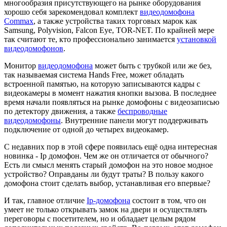
многообразия присутствующего на рынке оборудования
хорошо себя зарекомендовал комплект
видеодомофона
Commax
, а также устройства таких торговых марок как
Samsung, Polyvision, Falcon Eye, TOR-NET. По крайней мере
так считают те, кто профессионально занимается
установкой
видеодомофонов
.
Монитор
видеодомофона
может быть с трубкой или же без,
так называемая система Hands Free, может обладать
встроенной памятью, на которую записываются кадры с
видеокамеры в момент нажатия кнопки вызова. В последнее
время начали появляться на рынке домофоны с видеозаписью
по детектору движения, а также
беспроводные
видеодомофоны
. Внутренние панели могут поддерживать
подключение от одной до четырех видеокамер.
С недавних пор в этой сфере появилась ещё одна интересная
новинка - Ip домофон. Чем же он отличается от обычного?
Есть ли смысл менять старый домофон на это новое модное
устройство? Оправданы ли будут траты? В пользу какого
домофона стоит сделать выбор, устанавливая его впервые?
И так, главное отличие
Ip-домофона
состоит в том, что он
умеет не только открывать замок на двери и осуществлять
переговоры с посетителем, но и обладает целым рядом