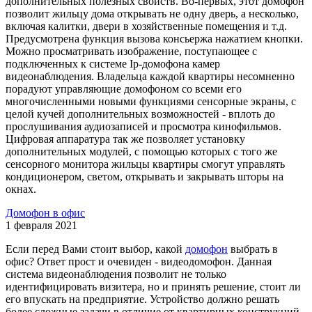
дополнительных полезных свойств. Во-первых, этот домофон
позволит жильцу дома открывать не одну дверь, а несколько,
включая калитки, двери в хозяйственные помещения и т.д.
Предусмотрена функция вызова консьержа нажатием кнопки.
Можно просматривать изображение, поступающее с
подключенных к системе Ip-домофона камер
видеонаблюдения. Владельца каждой квартиры несомненно
порадуют управляющие домофоном со всеми его
многочисленными новыми функциями сенсорные экраны, с
целой кучей дополнительных возможностей - вплоть до
прослушивания аудиозаписей и просмотра кинофильмов.
Цифровая аппаратура так же позволяет установку
дополнительных модулей, с помощью которых с того же
сенсорного монитора жильцы квартиры смогут управлять
кондиционером, светом, открывать и закрывать шторы на
окнах.
Домофон в офис
1 февраля 2021
Если перед Вами стоит выбор, какой
домофон
выбрать в
офис? Ответ прост и очевиден - видеодомофон. Данная
система видеонаблюдения позволит не только
идентифицировать визитера, но и принять решение, стоит ли
его впускать на предприятие. Устройство должно решать
более сложные задачи в отличие от квартирных конструкций,