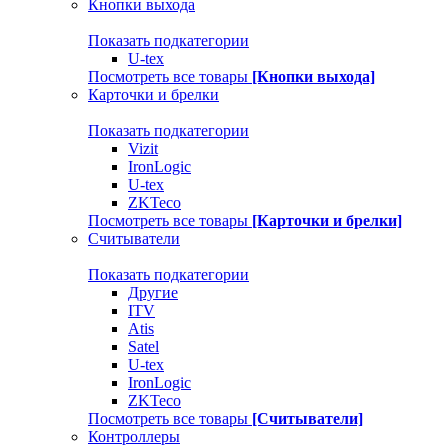
Кнопки выхода
Показать подкатегории
U-tex
Посмотреть все товары
[Кнопки выхода]
Карточки и брелки
Показать подкатегории
Vizit
IronLogic
U-tex
ZKTeco
Посмотреть все товары
[Карточки и брелки]
Считыватели
Показать подкатегории
Другие
ITV
Atis
Satel
U-tex
IronLogic
ZKTeco
Посмотреть все товары
[Считыватели]
Контроллеры