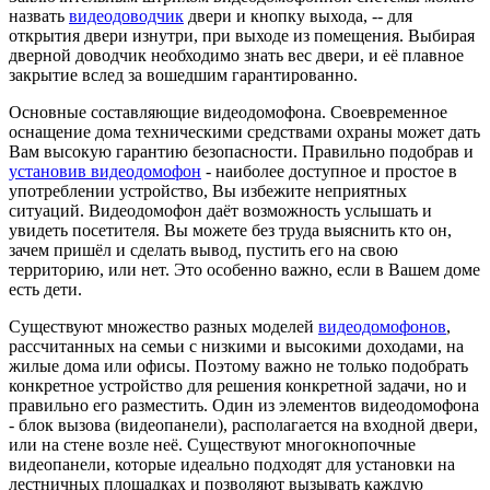
назвать
видеодоводчик
двери и кнопку выхода, -- для
открытия двери изнутри, при выходе из помещения. Выбирая
дверной доводчик необходимо знать вес двери, и её плавное
закрытие вслед за вошедшим гарантированно.
Основные составляющие видеодомофона. Своевременное
оснащение дома техническими средствами охраны может дать
Вам высокую гарантию безопасности. Правильно подобрав и
установив видеодомофон
- наиболее доступное и простое в
употреблении устройство, Вы избежите неприятных
ситуаций. Видеодомофон даёт возможность услышать и
увидеть посетителя. Вы можете без труда выяснить кто он,
зачем пришёл и сделать вывод, пустить его на свою
территорию, или нет. Это особенно важно, если в Вашем доме
есть дети.
Существуют множество разных моделей
видеодомофонов
,
рассчитанных на семьи с низкими и высокими доходами, на
жилые дома или офисы. Поэтому важно не только подобрать
конкретное устройство для решения конкретной задачи, но и
правильно его разместить. Один из элементов видеодомофона
- блок вызова (видеопанели), располагается на входной двери,
или на стене возле неё. Существуют многокнопочные
видеопанели, которые идеально подходят для установки на
лестничных площадках и позволяют вызывать каждую