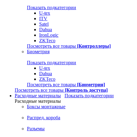
Показать подкатегории
U-tex
ITV
Satel
Dahua
IronLogic
ZKTeco
Посмотреть все товары
[Контроллеры]
Биометрия
Показать подкатегории
U-tex
Dahua
ZKTeco
Посмотреть все товары
[Биометрия]
Посмотреть все товары
[Контроль доступа]
Расходные материалы
Показать подкатегории
Расходные материалы
Боксы монтажные
Распред. короба
Разъемы