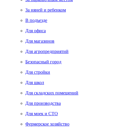
За няней и ребенком
В подъезде
Для офиса
Для магазинов
Для агропредприятий
Безопасный город
Для стройки
Для школ
Для складских помещений
Для производства
Для моек и СТО
Фермерское хозяйство