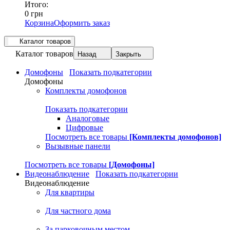
Итого:
0 грн
Корзина
Оформить заказ
Каталог товаров
Каталог товаров
Назад
Закрыть
Домофоны
Показать подкатегории
Домофоны
Комплекты домофонов
Показать подкатегории
Аналоговые
Цифровые
Посмотреть все товары
[Комплекты домофонов]
Вызывные панели
Посмотреть все товары
[Домофоны]
Видеонаблюдение
Показать подкатегории
Видеонаблюдение
Для квартиры
Для частного дома
За парковочным местом