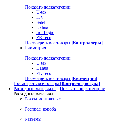
Показать подкатегории
U-tex
ITV
Satel
Dahua
IronLogic
ZKTeco
Посмотреть все товары
[Контроллеры]
Биометрия
Показать подкатегории
U-tex
Dahua
ZKTeco
Посмотреть все товары
[Биометрия]
Посмотреть все товары
[Контроль доступа]
Расходные материалы
Показать подкатегории
Расходные материалы
Боксы монтажные
Распред. короба
Разъемы