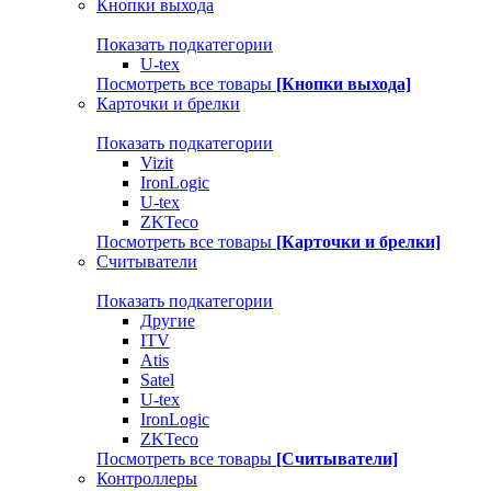
Кнопки выхода
Показать подкатегории
U-tex
Посмотреть все товары
[Кнопки выхода]
Карточки и брелки
Показать подкатегории
Vizit
IronLogic
U-tex
ZKTeco
Посмотреть все товары
[Карточки и брелки]
Считыватели
Показать подкатегории
Другие
ITV
Atis
Satel
U-tex
IronLogic
ZKTeco
Посмотреть все товары
[Считыватели]
Контроллеры