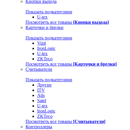
Кнопки выхода
Показать подкатегории
U-tex
Посмотреть все товары
[Кнопки выхода]
Карточки и брелки
Показать подкатегории
Vizit
IronLogic
U-tex
ZKTeco
Посмотреть все товары
[Карточки и брелки]
Считыватели
Показать подкатегории
Другие
ITV
Atis
Satel
U-tex
IronLogic
ZKTeco
Посмотреть все товары
[Считыватели]
Контроллеры