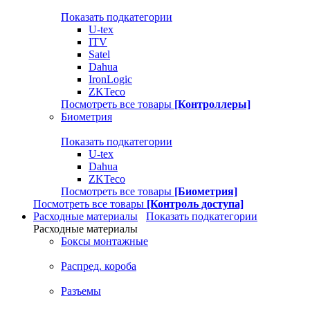
Показать подкатегории
U-tex
ITV
Satel
Dahua
IronLogic
ZKTeco
Посмотреть все товары
[Контроллеры]
Биометрия
Показать подкатегории
U-tex
Dahua
ZKTeco
Посмотреть все товары
[Биометрия]
Посмотреть все товары
[Контроль доступа]
Расходные материалы
Показать подкатегории
Расходные материалы
Боксы монтажные
Распред. короба
Разъемы