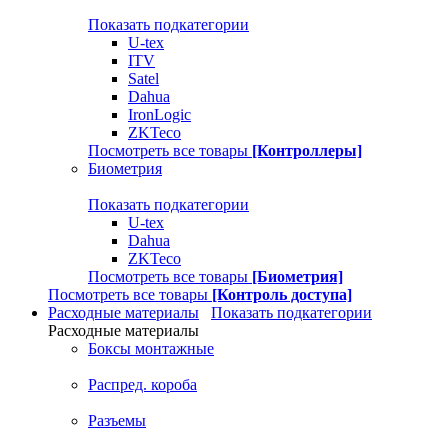
Показать подкатегории
U-tex
ITV
Satel
Dahua
IronLogic
ZKTeco
Посмотреть все товары
[Контроллеры]
Биометрия
Показать подкатегории
U-tex
Dahua
ZKTeco
Посмотреть все товары
[Биометрия]
Посмотреть все товары
[Контроль доступа]
Расходные материалы
Показать подкатегории
Расходные материалы
Боксы монтажные
Распред. короба
Разъемы