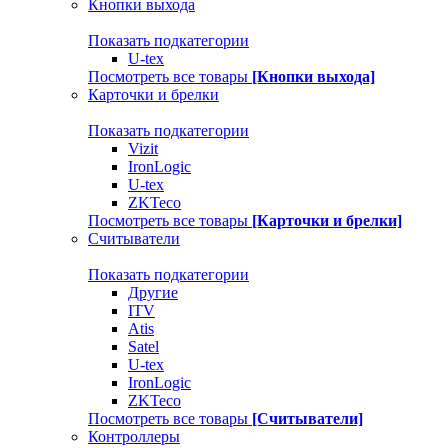
Кнопки выхода
Показать подкатегории
U-tex
Посмотреть все товары
[Кнопки выхода]
Карточки и брелки
Показать подкатегории
Vizit
IronLogic
U-tex
ZKTeco
Посмотреть все товары
[Карточки и брелки]
Считыватели
Показать подкатегории
Другие
ITV
Atis
Satel
U-tex
IronLogic
ZKTeco
Посмотреть все товары
[Считыватели]
Контроллеры