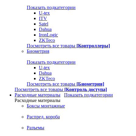
Показать подкатегории
U-tex
ITV
Satel
Dahua
IronLogic
ZKTeco
Посмотреть все товары
[Контроллеры]
Биометрия
Показать подкатегории
U-tex
Dahua
ZKTeco
Посмотреть все товары
[Биометрия]
Посмотреть все товары
[Контроль доступа]
Расходные материалы
Показать подкатегории
Расходные материалы
Боксы монтажные
Распред. короба
Разъемы