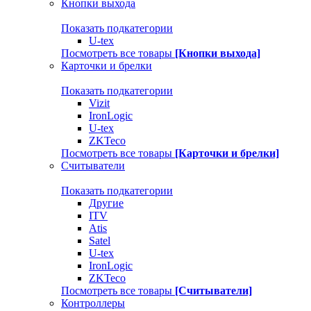
Кнопки выхода
Показать подкатегории
U-tex
Посмотреть все товары
[Кнопки выхода]
Карточки и брелки
Показать подкатегории
Vizit
IronLogic
U-tex
ZKTeco
Посмотреть все товары
[Карточки и брелки]
Считыватели
Показать подкатегории
Другие
ITV
Atis
Satel
U-tex
IronLogic
ZKTeco
Посмотреть все товары
[Считыватели]
Контроллеры