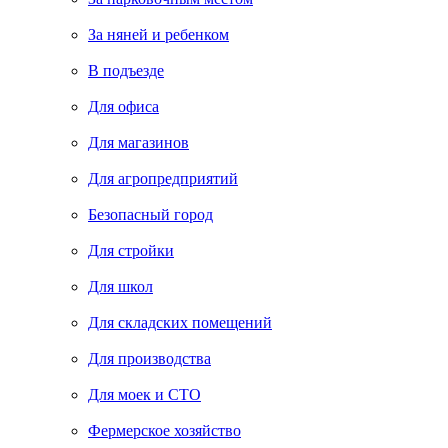
За няней и ребенком
В подъезде
Для офиса
Для магазинов
Для агропредприятий
Безопасный город
Для стройки
Для школ
Для складских помещений
Для производства
Для моек и СТО
Фермерское хозяйство