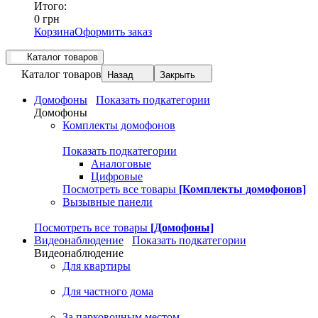
Итого:
0 грн
Корзина
Оформить заказ
Каталог товаров
Каталог товаров
Назад
Закрыть
Домофоны
Показать подкатегории
Домофоны
Комплекты домофонов
Показать подкатегории
Аналоговые
Цифровые
Посмотреть все товары
[Комплекты домофонов]
Вызывные панели
Посмотреть все товары
[Домофоны]
Видеонаблюдение
Показать подкатегории
Видеонаблюдение
Для квартиры
Для частного дома
За парковочным местом