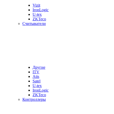
Vizit
IronLogic
U-tex
ZKTeco
Считыватели
Другие
ITV
Atis
Satel
U-tex
IronLogic
ZKTeco
Контроллеры