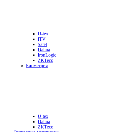
U-tex
ITV
Satel
Dahua
IronLogic
ZKTeco
Биометрия
U-tex
Dahua
ZKTeco