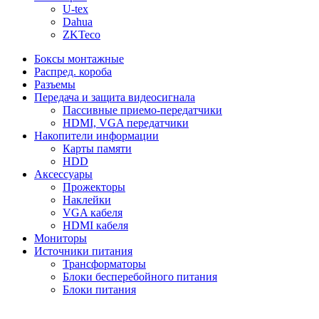
U-tex
Dahua
ZKTeco
Боксы монтажные
Распред. короба
Разъемы
Передача и защита видеосигнала
Пассивные приемо-передатчики
HDMI, VGA передатчики
Накопители информации
Карты памяти
HDD
Аксессуары
Прожекторы
Наклейки
VGA кабеля
HDMI кабеля
Мониторы
Источники питания
Трансформаторы
Блоки бесперебойного питания
Блоки питания