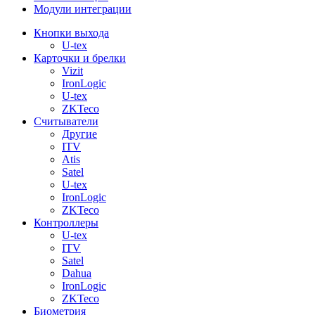
Модули интеграции
Кнопки выхода
U-tex
Карточки и брелки
Vizit
IronLogic
U-tex
ZKTeco
Считыватели
Другие
ITV
Atis
Satel
U-tex
IronLogic
ZKTeco
Контроллеры
U-tex
ITV
Satel
Dahua
IronLogic
ZKTeco
Биометрия