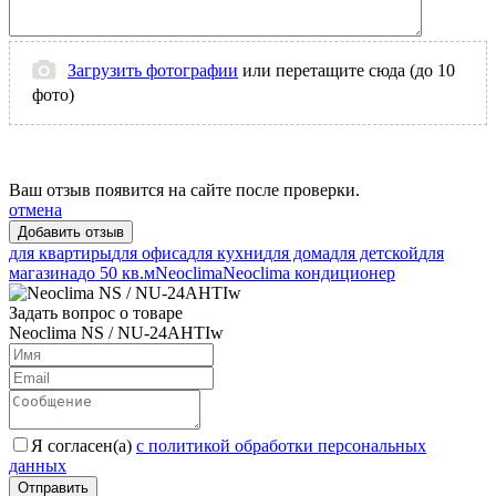
Загрузить фотографии
или перетащите сюда (до 10
фото)
Ваш отзыв появится на сайте после проверки.
отмена
для квартиры
для офиса
для кухни
для дома
для детской
для
магазина
до 50 кв.м
Neoclima
Neoclima кондиционер
Задать вопрос о товаре
Neoclima NS / NU-24AHTIw
Я согласен(a)
с политикой обработки персональных
данных
Отправить