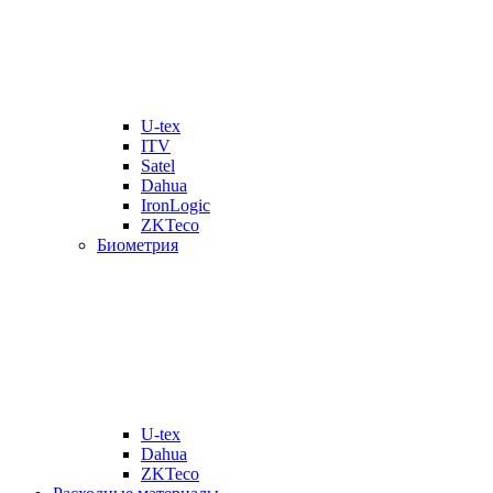
U-tex
ITV
Satel
Dahua
IronLogic
ZKTeco
Биометрия
U-tex
Dahua
ZKTeco