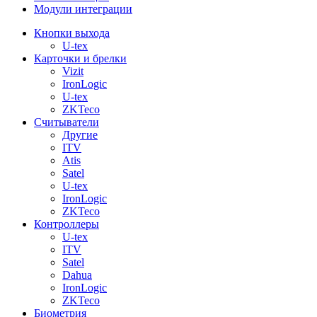
Модули интеграции
Кнопки выхода
U-tex
Карточки и брелки
Vizit
IronLogic
U-tex
ZKTeco
Считыватели
Другие
ITV
Atis
Satel
U-tex
IronLogic
ZKTeco
Контроллеры
U-tex
ITV
Satel
Dahua
IronLogic
ZKTeco
Биометрия