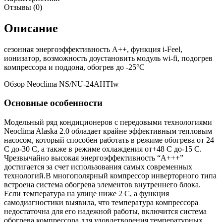
Отзывы (0)
Описание
сезонная энергоэффективность А++, функция i-Feel,
ионизатор, возможность доустановить модуль wi-fi, подогрев
компрессора и поддона, обогрев до -25°С
Обзор Neoclima NS/NU-24AHTIw
Основные особенности
Модельный ряд кондиционеров с передовыми технологиями
Neoclima Alaska 2.0 обладает крайне эффективным тепловым
насосом, который способен работать в режиме обогрева от 24
С до-30 С, а также в режиме охлаждения от+48 С до-15 С.
Чрезвычайно высокая энергоэффективность “А+++”
достигается за счет использования самых современных
технологий.В многополярный компрессор инверторного типа
встроена система обогрева элементов внутреннего блока.
Если температура на улице ниже 2 С, а функция
самодиагностики выявила, что температура компрессора
недостаточна для его надежной работы, включится система
обогрева компрессора для удовлетворения температурных