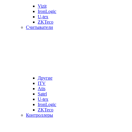
Vizit
IronLogic
U-tex
ZKTeco
Считыватели
Другие
ITV
Atis
Satel
U-tex
IronLogic
ZKTeco
Контроллеры