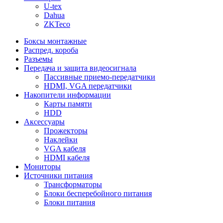
U-tex
Dahua
ZKTeco
Боксы монтажные
Распред. короба
Разъемы
Передача и защита видеосигнала
Пассивные приемо-передатчики
HDMI, VGA передатчики
Накопители информации
Карты памяти
HDD
Аксессуары
Прожекторы
Наклейки
VGA кабеля
HDMI кабеля
Мониторы
Источники питания
Трансформаторы
Блоки бесперебойного питания
Блоки питания