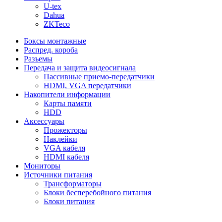
U-tex
Dahua
ZKTeco
Боксы монтажные
Распред. короба
Разъемы
Передача и защита видеосигнала
Пассивные приемо-передатчики
HDMI, VGA передатчики
Накопители информации
Карты памяти
HDD
Аксессуары
Прожекторы
Наклейки
VGA кабеля
HDMI кабеля
Мониторы
Источники питания
Трансформаторы
Блоки бесперебойного питания
Блоки питания