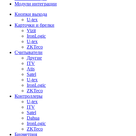
Модули интеграции
Кнопки выхода
U-tex
Карточки и брелки
Vizit
IronLogic
U-tex
ZKTeco
Считыватели
Другие
ITV
Atis
Satel
U-tex
IronLogic
ZKTeco
Контроллеры
U-tex
ITV
Satel
Dahua
IronLogic
ZKTeco
Биометрия