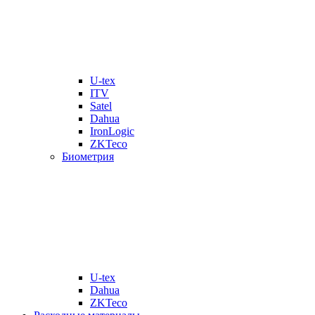
U-tex
ITV
Satel
Dahua
IronLogic
ZKTeco
Биометрия
U-tex
Dahua
ZKTeco