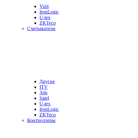
Vizit
IronLogic
U-tex
ZKTeco
Считыватели
Другие
ITV
Atis
Satel
U-tex
IronLogic
ZKTeco
Контроллеры