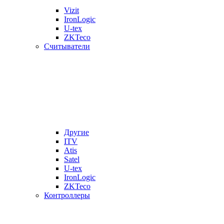
Vizit
IronLogic
U-tex
ZKTeco
Считыватели
Другие
ITV
Atis
Satel
U-tex
IronLogic
ZKTeco
Контроллеры