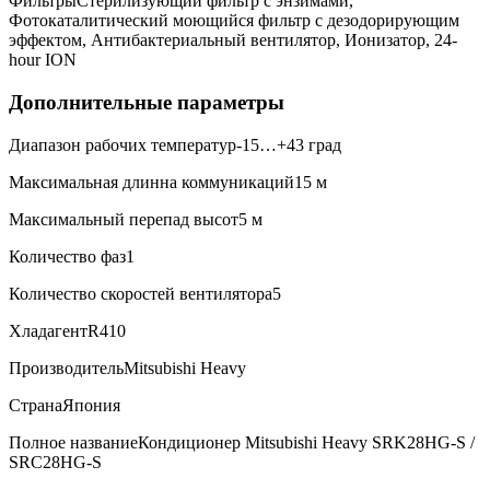
ФильтрыСтерилизующий фильтр с энзимами,
Фотокаталитический моющийся фильтр с дезодорирующим
эффектом, Антибактериальный вентилятор, Ионизатор, 24-
hour ION
Дополнительные параметры
Диапазон рабочих температур-15…+43 град
Максимальная длинна коммуникаций15 м
Максимальный перепад высот5 м
Количество фаз1
Количество скоростей вентилятора5
ХладагентR410
ПроизводительMitsubishi Heavy
СтранаЯпония
Полное названиеКондиционер Mitsubishi Heavy SRK28HG-S /
SRC28HG-S