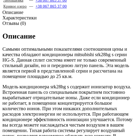
Любашёвка
—
+38 067 865 37 00
Кривое озеро
—
+38 067 865 37 00
Описание
Характеристики
Отзывы (0)
Описание
Самыми оптимальными показателями соотношения цены и
качества обладают кондиционеры mitsubishi srk28hg s серии
HG-S. Данная сплит система имеет не только современный
стильный дизайн, но и переднюю литую панель. Эта модель
является первой в представленной серии и рассчитана на
помещение площадью до 25 кв.м.
Модель кондиционера srk28hg s содержит ионизатор воздуха.
Встроенная панель со специальным покрытием постоянно
вырабатывает отрицательные ионы. Даже если кондиционер
не работает, в помещении концентрируется большое
количество ионов. При этом никаких дополнительных
расходов электроэнергии не используется. При работающем
кондиционере эффективность ионизации улучшается. Потому
вы всегда можете наслаждаться чистым воздухом в вашем
помещении. Тихая работа системы регулирует воздушный
поток, позволяет равномерно обдувать всю комнату. В