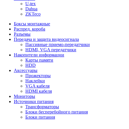
U-tex
Dahua
ZKTeco
Боксы монтажные
Распред. короба
Разъемы
Передача и защита видеосигнала
Пассивные приемо-передатчики
HDMI, VGA передатчики
Накопители информации
Карты памяти
HDD
Аксессуары
Прожекторы
Наклейки
VGA кабеля
HDMI кабеля
Мониторы
Источники питания
Трансформаторы
Блоки бесперебойного питания
Блоки питания