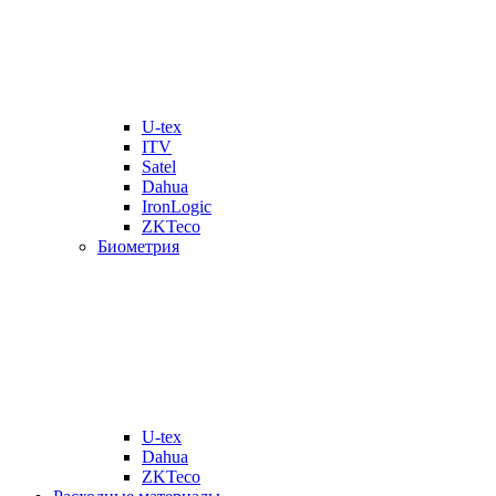
U-tex
ITV
Satel
Dahua
IronLogic
ZKTeco
Биометрия
U-tex
Dahua
ZKTeco