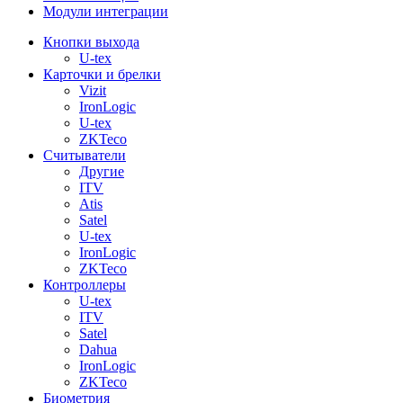
Модули интеграции
Кнопки выхода
U-tex
Карточки и брелки
Vizit
IronLogic
U-tex
ZKTeco
Считыватели
Другие
ITV
Atis
Satel
U-tex
IronLogic
ZKTeco
Контроллеры
U-tex
ITV
Satel
Dahua
IronLogic
ZKTeco
Биометрия