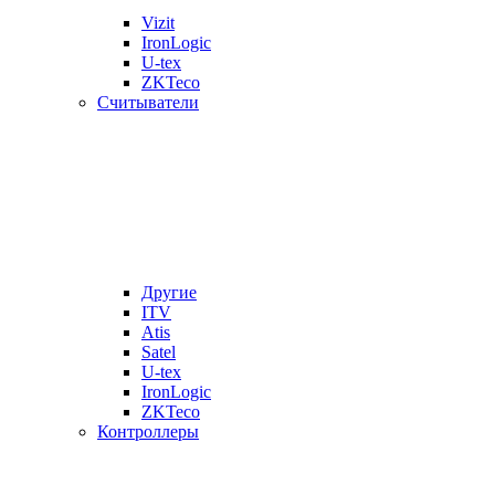
Vizit
IronLogic
U-tex
ZKTeco
Считыватели
Другие
ITV
Atis
Satel
U-tex
IronLogic
ZKTeco
Контроллеры