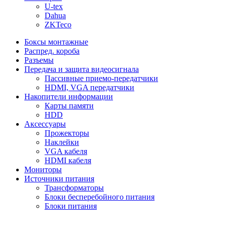
U-tex
Dahua
ZKTeco
Боксы монтажные
Распред. короба
Разъемы
Передача и защита видеосигнала
Пассивные приемо-передатчики
HDMI, VGA передатчики
Накопители информации
Карты памяти
HDD
Аксессуары
Прожекторы
Наклейки
VGA кабеля
HDMI кабеля
Мониторы
Источники питания
Трансформаторы
Блоки бесперебойного питания
Блоки питания