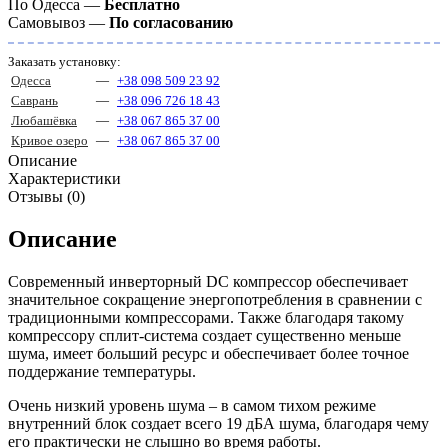
По Одесса —
Бесплатно
Самовывоз —
По согласованию
Заказать установку:
Одесса
—
+38 098 509 23 92
Саврань
—
+38 096 726 18 43
Любашёвка
—
+38 067 865 37 00
Кривое озеро
—
+38 067 865 37 00
Описание
Характеристики
Отзывы (0)
Описание
Современный инверторный DC компрессор обеспечивает
значительное сокращение энергопотребления в сравнении с
традиционными компрессорами. Также благодаря такому
компрессору сплит-система создает существенно меньше
шума, имеет больший ресурс и обеспечивает более точное
поддержание температуры.
Очень низкий уровень шума – в самом тихом режиме
внутренний блок создает всего 19 дБА шума, благодаря чему
его практически не слышно во время работы.