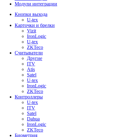
Модули интеграции
Кнопки выхода
U-tex
Карточки и брелки
Vizit
IronLogic
U-tex
ZKTeco
Считыватели
Другие
ITV
Atis
Satel
U-tex
IronLogic
ZKTeco
Контроллеры
U-tex
ITV
Satel
Dahua
IronLogic
ZKTeco
Биометрия