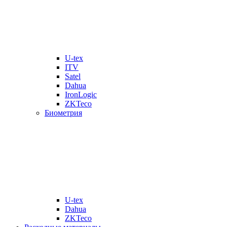
U-tex
ITV
Satel
Dahua
IronLogic
ZKTeco
Биометрия
U-tex
Dahua
ZKTeco