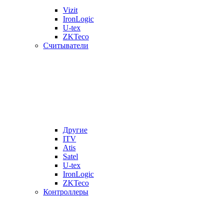
Vizit
IronLogic
U-tex
ZKTeco
Считыватели
Другие
ITV
Atis
Satel
U-tex
IronLogic
ZKTeco
Контроллеры