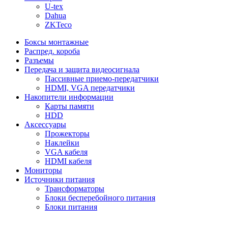
U-tex
Dahua
ZKTeco
Боксы монтажные
Распред. короба
Разъемы
Передача и защита видеосигнала
Пассивные приемо-передатчики
HDMI, VGA передатчики
Накопители информации
Карты памяти
HDD
Аксессуары
Прожекторы
Наклейки
VGA кабеля
HDMI кабеля
Мониторы
Источники питания
Трансформаторы
Блоки бесперебойного питания
Блоки питания