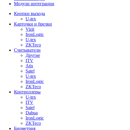
Модули интеграции
Кнопки выхода
U-tex
Карточки и брелки
Vizit
IronLogic
U-tex
ZKTeco
Считыватели
Другие
ITV
Atis
Satel
U-tex
IronLogic
ZKTeco
Контроллеры
U-tex
ITV
Satel
Dahua
IronLogic
ZKTeco
Биометрия