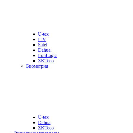
U-tex
ITV
Satel
Dahua
IronLogic
ZKTeco
Биометрия
U-tex
Dahua
ZKTeco