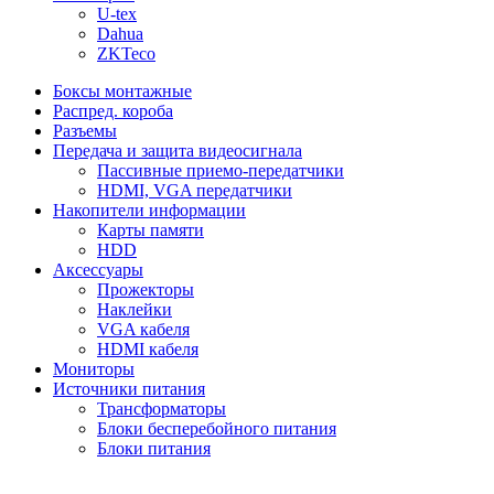
U-tex
Dahua
ZKTeco
Боксы монтажные
Распред. короба
Разъемы
Передача и защита видеосигнала
Пассивные приемо-передатчики
HDMI, VGA передатчики
Накопители информации
Карты памяти
HDD
Аксессуары
Прожекторы
Наклейки
VGA кабеля
HDMI кабеля
Мониторы
Источники питания
Трансформаторы
Блоки бесперебойного питания
Блоки питания