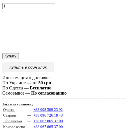
Купить
Купить
в один клик
Инофрмация о доставке:
По Украине —
от 50 грн
По Одесса —
Бесплатно
Самовывоз —
По согласованию
Заказать установку:
Одесса
—
+38 098 509 23 92
Саврань
—
+38 096 726 18 43
Любашёвка
—
+38 067 865 37 00
Кривое озеро
—
+38 067 865 37 00