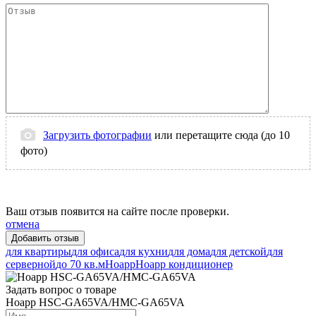
Загрузить фотографии
или перетащите сюда (до 10
фото)
Ваш отзыв появится на сайте после проверки.
отмена
для квартиры
для офиса
для кухни
для дома
для детской
для
серверной
до 70 кв.м
Hoapp
Hoapp кондиционер
Задать вопрос о товаре
Hoapp HSC-GA65VA/HMC-GA65VA