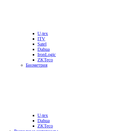
U-tex
ITV
Satel
Dahua
IronLogic
ZKTeco
Биометрия
U-tex
Dahua
ZKTeco