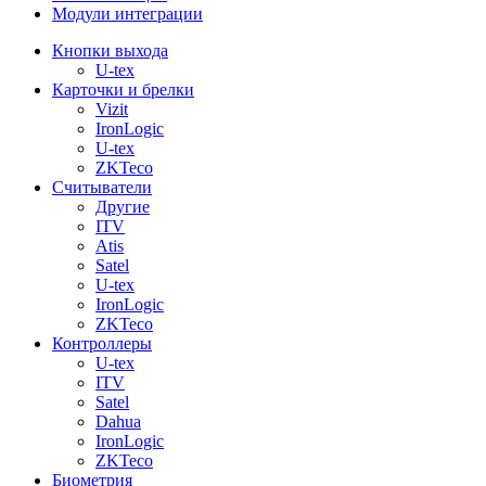
Модули интеграции
Кнопки выхода
U-tex
Карточки и брелки
Vizit
IronLogic
U-tex
ZKTeco
Считыватели
Другие
ITV
Atis
Satel
U-tex
IronLogic
ZKTeco
Контроллеры
U-tex
ITV
Satel
Dahua
IronLogic
ZKTeco
Биометрия