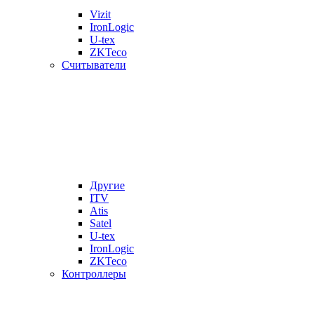
Vizit
IronLogic
U-tex
ZKTeco
Считыватели
Другие
ITV
Atis
Satel
U-tex
IronLogic
ZKTeco
Контроллеры