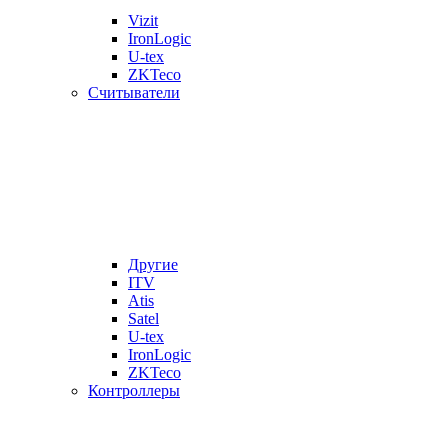
Vizit
IronLogic
U-tex
ZKTeco
Считыватели
Другие
ITV
Atis
Satel
U-tex
IronLogic
ZKTeco
Контроллеры