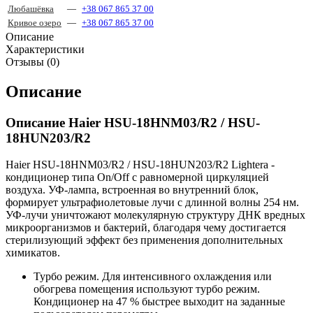
Любашёвка
—
+38 067 865 37 00
Кривое озеро
—
+38 067 865 37 00
Описание
Характеристики
Отзывы (0)
Описание
Описание Haier HSU-18HNM03/R2 / HSU-
18HUN203/R2
Haier HSU-18HNM03/R2 / HSU-18HUN203/R2 Lightera -
кондиционер типа On/Off с равномерной циркуляцией
воздуха. УФ-лампа, встроенная во внутренний блок,
формирует ультрафиолетовые лучи с длинной волны 254 нм.
УФ-лучи уничтожают молекулярную структуру ДНК вредных
микроорганизмов и бактерий, благодаря чему достигается
стерилизующий эффект без применения дополнительных
химикатов.
Турбо режим. Для интенсивного охлаждения или
обогрева помещения используют турбо режим.
Кондиционер на 47 % быстрее выходит на заданные