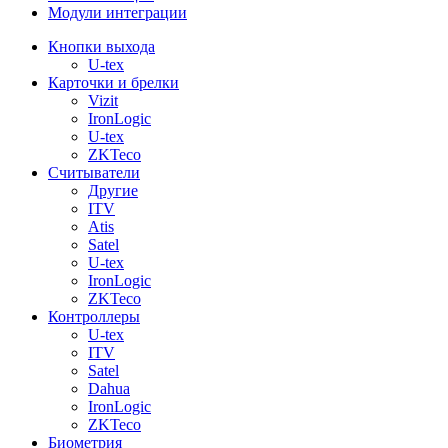
Модули интеграции
Кнопки выхода
U-tex
Карточки и брелки
Vizit
IronLogic
U-tex
ZKTeco
Считыватели
Другие
ITV
Atis
Satel
U-tex
IronLogic
ZKTeco
Контроллеры
U-tex
ITV
Satel
Dahua
IronLogic
ZKTeco
Биометрия