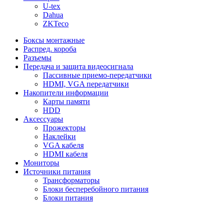
U-tex
Dahua
ZKTeco
Боксы монтажные
Распред. короба
Разъемы
Передача и защита видеосигнала
Пассивные приемо-передатчики
HDMI, VGA передатчики
Накопители информации
Карты памяти
HDD
Аксессуары
Прожекторы
Наклейки
VGA кабеля
HDMI кабеля
Мониторы
Источники питания
Трансформаторы
Блоки бесперебойного питания
Блоки питания