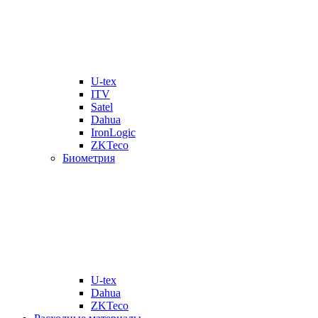
U-tex
ITV
Satel
Dahua
IronLogic
ZKTeco
Биометрия
U-tex
Dahua
ZKTeco