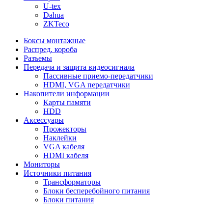
U-tex
Dahua
ZKTeco
Боксы монтажные
Распред. короба
Разъемы
Передача и защита видеосигнала
Пассивные приемо-передатчики
HDMI, VGA передатчики
Накопители информации
Карты памяти
HDD
Аксессуары
Прожекторы
Наклейки
VGA кабеля
HDMI кабеля
Мониторы
Источники питания
Трансформаторы
Блоки бесперебойного питания
Блоки питания