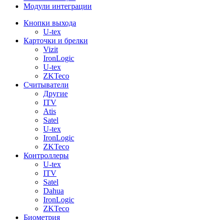
Модули интеграции
Кнопки выхода
U-tex
Карточки и брелки
Vizit
IronLogic
U-tex
ZKTeco
Считыватели
Другие
ITV
Atis
Satel
U-tex
IronLogic
ZKTeco
Контроллеры
U-tex
ITV
Satel
Dahua
IronLogic
ZKTeco
Биометрия