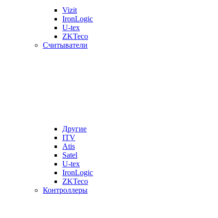
Vizit
IronLogic
U-tex
ZKTeco
Считыватели
Другие
ITV
Atis
Satel
U-tex
IronLogic
ZKTeco
Контроллеры