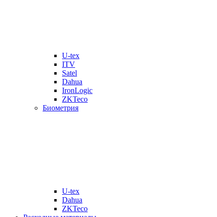
U-tex
ITV
Satel
Dahua
IronLogic
ZKTeco
Биометрия
U-tex
Dahua
ZKTeco