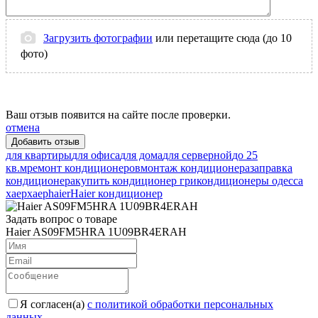
Загрузить фотографии
или перетащите сюда (до 10
фото)
Ваш отзыв появится на сайте после проверки.
отмена
для квартиры
для офиса
для дома
для серверной
до 25
кв.м
ремонт кондиционеров
монтаж кондиционера
заправка
кондиционера
купить кондиционер гри
кондиционеры одесса
хаер
хаер
haier
Haier кондиционер
Задать вопрос о товаре
Haier AS09FM5HRA 1U09BR4ERAH
Я согласен(a)
с политикой обработки персональных
данных