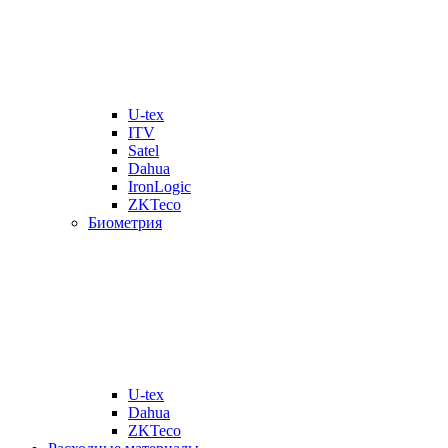
U-tex
ITV
Satel
Dahua
IronLogic
ZKTeco
Биометрия
U-tex
Dahua
ZKTeco