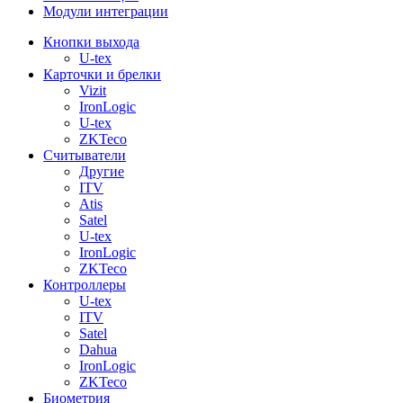
Модули интеграции
Кнопки выхода
U-tex
Карточки и брелки
Vizit
IronLogic
U-tex
ZKTeco
Считыватели
Другие
ITV
Atis
Satel
U-tex
IronLogic
ZKTeco
Контроллеры
U-tex
ITV
Satel
Dahua
IronLogic
ZKTeco
Биометрия