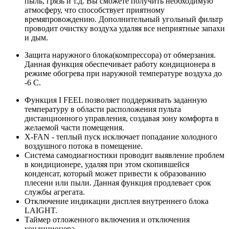
пыль, грязь и т.д. Вы сможете получить необходимую
атмосферу, что способствует приятному
времяпровождению. Дополнительный угольный фильтр
проводит очистку воздуха удаляя все неприятные запахи
и дым.
Защита наружного блока(компрессора) от обмерзания.
Данная функция обеспечивает работу кондиционера в
режиме обогрева при наружной температуре воздуха до
-6 С.
Функция I FEEL позволяет поддерживать заданную
температуру в области расположения пульта
дистанционного управления, создавая зону комфорта в
желаемой части помещения.
X-FAN - теплый пуск исключает попадание холодного
воздушного потока в помещение.
Система самодиагностики проводит выявление проблем
в кондиционере, удаляя при этом скопившейся
конденсат, который может привести к образованию
плесени или пыли. Данная функция продлевает срок
службы агрегата.
Отключение индикации дисплея внутреннего блока
LAIGHT.
Таймер отложенного включения и отключения
кондиционера.