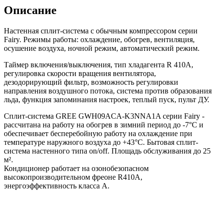
Описание
Настенная сплит-система с обычным компрессором серии
Fairy. Режимы работы: охлаждение, обогрев, вентиляция,
осушение воздуха, ночной режим, автоматический режим.
Таймер включения/выключения, тип хладагента R 410A,
регулировка скорости вращения вентилятора,
дезодорирующий фильтр, возможность регулировки
направления воздушного потока, система против образования
льда, функция запоминания настроек, теплый пуск, пульт ДУ.
Сплит-система GREE GWH09ACA-K3NNA1A cерии Fairy -
рассчитана на работу на обогрев в зимний период до -7°C и
обеспечивает бесперебойную работу на охлаждение при
температуре наружного воздуха до +43°C. Бытовая сплит-
система настенного типа on/off. Площадь обслуживания до 25
м².
Кондиционер работает на озонобезопасном
высокопроизводительном фреоне R410А,
энергоэффективность класса А.