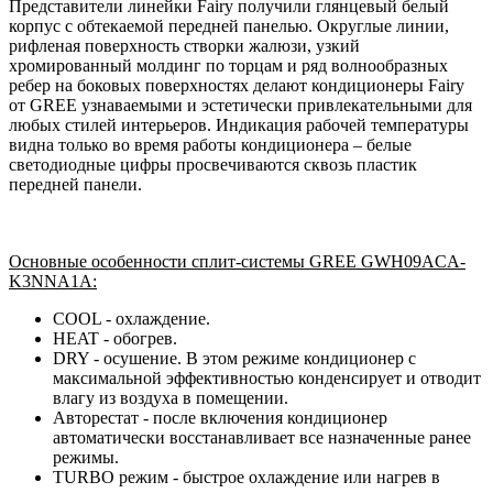
Представители линейки Fairy получили глянцевый белый
корпус с обтекаемой передней панелью. Округлые линии,
рифленая поверхность створки жалюзи, узкий
хромированный молдинг по торцам и ряд волнообразных
ребер на боковых поверхностях делают кондиционеры Fairy
от GREE узнаваемыми и эстетически привлекательными для
любых стилей интерьеров. Индикация рабочей температуры
видна только во время работы кондиционера – белые
светодиодные цифры просвечиваются сквозь пластик
передней панели.
Основные особенности сплит-системы GREE GWH09ACA-
K3NNA1A:
СOOL - охлаждение.
HEAT - обогрев.
DRY - осушение. В этом режиме кондиционер с
максимальной эффективностью конденсирует и отводит
влагу из воздуха в помещении.
Авторестат - после включения кондиционер
автоматически восстанавливает все назначенные ранее
режимы.
TURBO режим - быстрое охлаждение или нагрев в