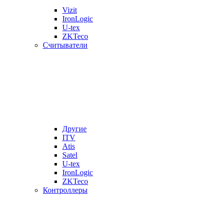
Vizit
IronLogic
U-tex
ZKTeco
Считыватели
Другие
ITV
Atis
Satel
U-tex
IronLogic
ZKTeco
Контроллеры