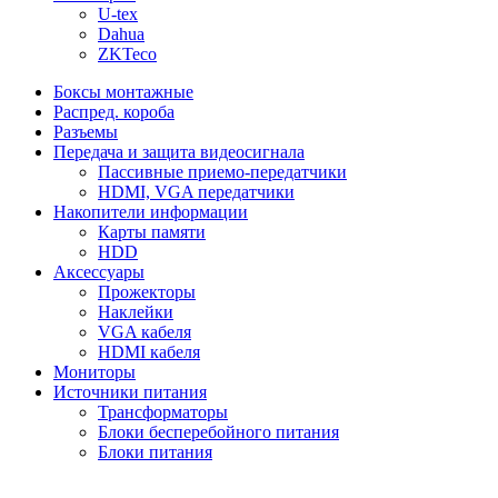
U-tex
Dahua
ZKTeco
Боксы монтажные
Распред. короба
Разъемы
Передача и защита видеосигнала
Пассивные приемо-передатчики
HDMI, VGA передатчики
Накопители информации
Карты памяти
HDD
Аксессуары
Прожекторы
Наклейки
VGA кабеля
HDMI кабеля
Мониторы
Источники питания
Трансформаторы
Блоки бесперебойного питания
Блоки питания