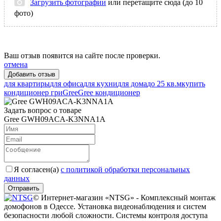
Загрузить фотографии
или перетащите сюда (до 10
фото)
Ваш отзыв появится на сайте после проверки.
отмена
для квартиры
для офиса
для кухни
для дома
до 25 кв.м
купить
кондиционер гри
Gree
Gree кондиционер
Задать вопрос о товаре
Gree GWH09ACA-K3NNA1A
Я согласен(a)
с политикой обработки персональных
данных
Отправить
© Интернет-магазин «NTSG» - Комплексный монтаж
домофонов в Одессе. Установка видеонаблюдения и систем
безопасности любой сложности. Системы контроля доступа