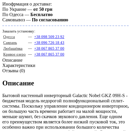
Инофрмация о доставке:
По Украине —
от 50 грн
По Одесса —
Бесплатно
Самовывоз —
По согласованию
Заказать установку:
Одесса
—
+38 098 509 23 92
Саврань
—
+38 096 726 18 43
Любашёвка
—
+38 067 865 37 00
Кривое озеро
—
+38 067 865 37 00
Описание
Характеристики
Отзывы (0)
Описание
Бытовой настенный инверторный Galactic Nobel GKZ 09H-S -
бюджетная модель недорогой полнофункциональной сплит-
системы. Поскольку управление кондиционером инверторное
,
он большую часть времени работает на малой мощности,
меньше шумит, без скачков звукового давления. Еще одним
его преимуществом является более низкий пусковой ток, это
особенно важно при использовании большого количества