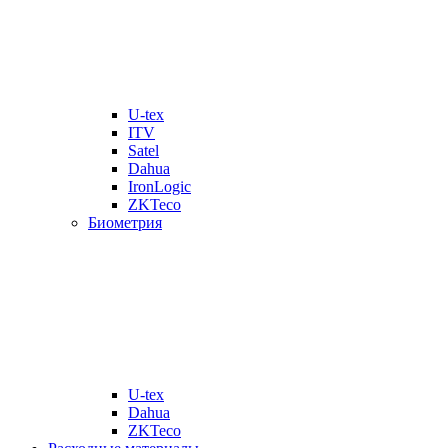
U-tex
ITV
Satel
Dahua
IronLogic
ZKTeco
Биометрия
U-tex
Dahua
ZKTeco