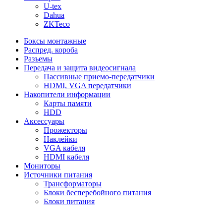
U-tex
Dahua
ZKTeco
Боксы монтажные
Распред. короба
Разъемы
Передача и защита видеосигнала
Пассивные приемо-передатчики
HDMI, VGA передатчики
Накопители информации
Карты памяти
HDD
Аксессуары
Прожекторы
Наклейки
VGA кабеля
HDMI кабеля
Мониторы
Источники питания
Трансформаторы
Блоки бесперебойного питания
Блоки питания