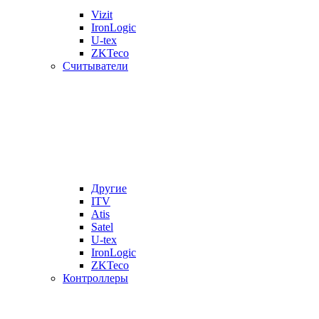
Vizit
IronLogic
U-tex
ZKTeco
Считыватели
Другие
ITV
Atis
Satel
U-tex
IronLogic
ZKTeco
Контроллеры