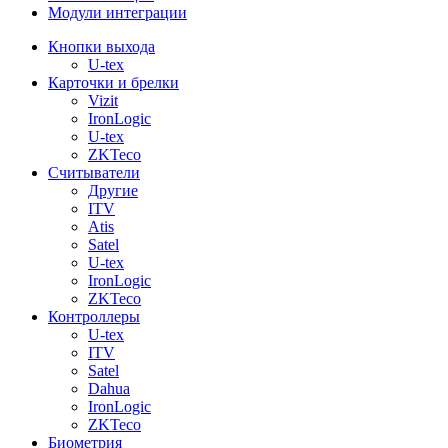
Модули интеграции
Кнопки выхода
U-tex
Карточки и брелки
Vizit
IronLogic
U-tex
ZKTeco
Считыватели
Другие
ITV
Atis
Satel
U-tex
IronLogic
ZKTeco
Контроллеры
U-tex
ITV
Satel
Dahua
IronLogic
ZKTeco
Биометрия